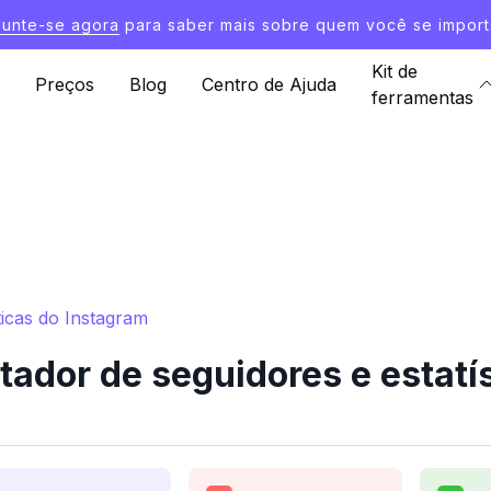
Junte-se agora
para saber mais sobre quem você se import
Kit de
Preços
Blog
Centro de Ajuda
ferramentas
ticas do Instagram
tador de seguidores e estatí