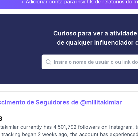
+ Adicionar conta para insights de relatórios do 
Curioso para ver a atividad
de qualquer influenciador 
cimento de Seguidores de @millitakimlar
8
itakimlar currently has 4,501,792 followers on Instagram, 
 tracking began 2 weeks ago, the account has experienced