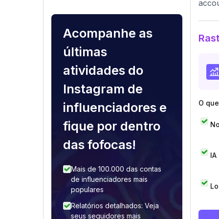
accou
Acompanhe as
Rast
últimas
atividades do
Instagram de
O que 
influenciadores e
fique por dentro
No
das fofocas!
IA
Mais de 100.000 das contas
de influenciadores mais
Lo
populares
Relatórios detalhados: Veja
seus seguidores mais