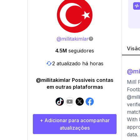
@
millitakimlar
Visão
4.5M
seguidores
2 atualizado há horas
@
mi
@millitakimlar Possíveis contas
Millî
em outras plataformas
Footb
@mill
verif
match
With 
+ Adicionar para acompanhar
appro
atualizações
data.