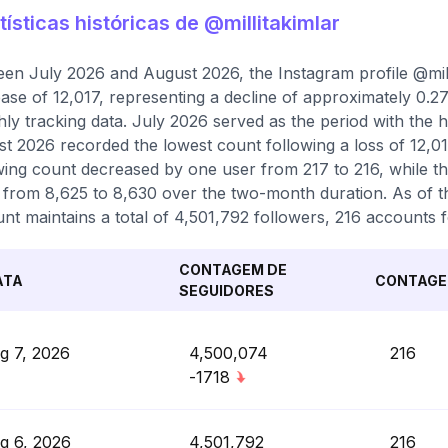
tísticas históricas de @millitakimlar
en July 2026 and August 2026, the Instagram profile @milli
ase of 12,017, representing a decline of approximately 0.2
ly tracking data. July 2026 served as the period with the h
t 2026 recorded the lowest count following a loss of 12,017
wing count decreased by one user from 217 to 216, while th
g from 8,625 to 8,630 over the two-month duration. As of t
nt maintains a total of 4,501,792 followers, 216 accounts f
CONTAGEM DE
ATA
CONTAGE
SEGUIDORES
g 7, 2026
4,500,074
216
-1718
g 6, 2026
4,501,792
216