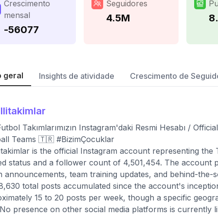
Crescimento
Seguidores
Pu
mensal
4.5M
8
-56077
 geral
Insights de atividade
Crescimento de Seguid
llitakimlar
 Futbol Takımlarımızın Instagram'daki Resmi Hesabı / Offici
all Teams 🇹🇷 #BizimÇocuklar
itakimlar is the official Instagram account representing the
ied status and a follower count of 4,501,454. The account pu
 announcements, team training updates, and behind-the-sce
8,630 total posts accumulated since the account's incepti
ximately 15 to 20 posts per week, though a specific geograp
 No presence on other social media platforms is currently li