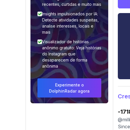
recentes, curtidas e muito mais
Insights impulsionados por IA:
Detecte atividades suspeitas,
analise interesses, locais e
mais
Visualizador de histórias
anônimo gratuito: Veja histórias
do Instagram que
desaparecem de forma
anônima
Experimente o
DolphinRadar agora
Cres
-171
@mill
Since