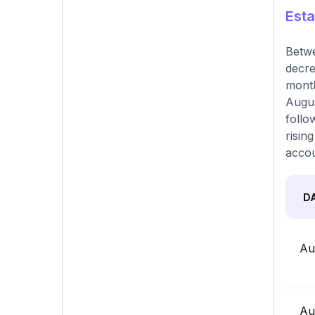
Esta
Betwe
decre
month
Augus
follo
risin
accou
D
Au
Au