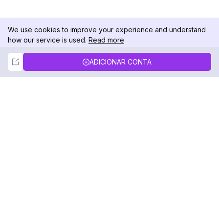
We use cookies to improve your experience and understand
how our service is used.
Read more
Not Now
Accept
ADICIONAR CONTA
DolphinRadar
Seu Rastreador de Atividades De.
Siga-nos
PRODUTO
RECURSOS