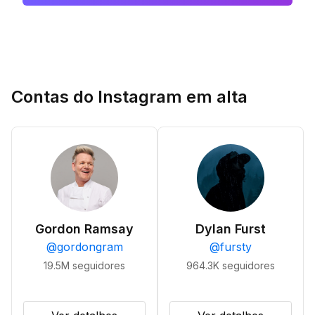
Contas do Instagram em alta
Gordon Ramsay
Dylan Furst
@
gordongram
@
fursty
19.5M
seguidores
964.3K
seguidores