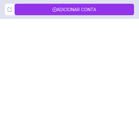
Not Now
Accept
ADICIONAR CONTA
DolphinRadar
Seu Rastreador de Atividades De.
Siga-nos
PRODUTO
RECURSOS
Amostra de Análise
Registro de Alterações
Preços
Blog
Contate-nos
Sobre nós
Avaliações