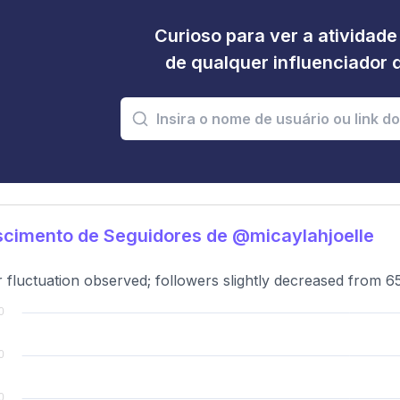
Curioso para ver a atividad
de qualquer influenciador 
cimento de Seguidores de @micaylahjoelle
 fluctuation observed; followers slightly decreased from 6