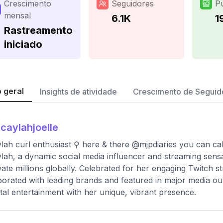
Crescimento
Seguidores
P
mensal
6.1K
1
Rastreamento
iniciado
 geral
Insights de atividade
Crescimento de Seguid
caylahjoelle
lah curl enthusiast ⚲ here & there @mjpdiaries you can ca
lah, a dynamic social media influencer and streaming sens
vate millions globally. Celebrated for her engaging Twitch 
borated with leading brands and featured in major media ou
gital entertainment with her unique, vibrant presence.