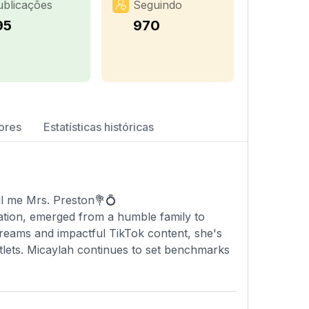
ublicações
Seguindo
95
970
ores
Estatísticas históricas
ll me Mrs. Preston💐💍
ation, emerged from a humble family to
streams and impactful TikTok content, she's
tlets. Micaylah continues to set benchmarks