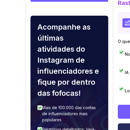
Rast
Acompanhe as
últimas
O que 
atividades do
No
Instagram de
influenciadores e
IA
fique por dentro
Lo
das fofocas!
Mais de 100.000 das contas
de influenciadores mais
populares
Relatórios detalhados: Veja