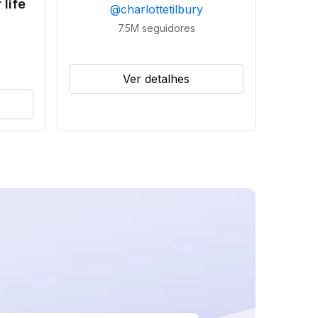
 life
@
charlottetilbury
7.5M
seguidores
Ver detalhes