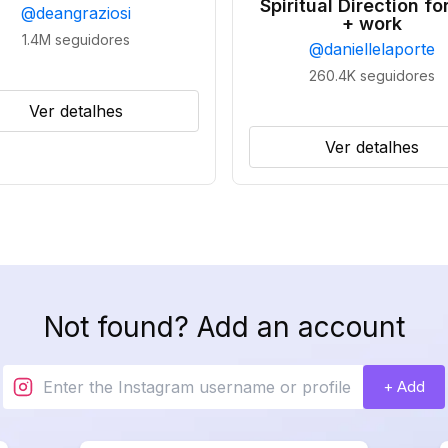
Spiritual Direction for
@
deangraziosi
+ work
1.4M
seguidores
@
daniellelaporte
260.4K
seguidores
Ver detalhes
Ver detalhes
Not found? Add an account
+ Add