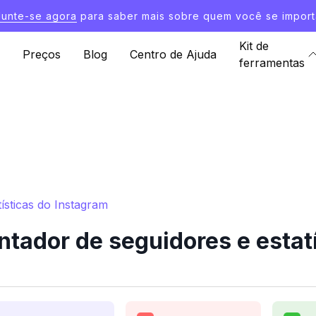
Junte-se agora
para saber mais sobre quem você se import
Kit de
Preços
Blog
Centro de Ajuda
ferramentas
ísticas do Instagram
tador de seguidores e estat