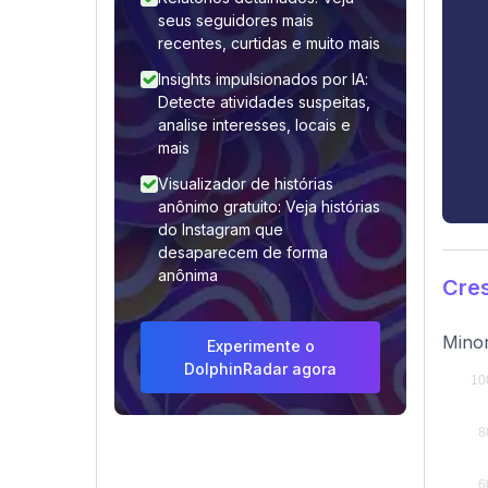
seus seguidores mais
recentes, curtidas e muito mais
Insights impulsionados por IA:
Detecte atividades suspeitas,
analise interesses, locais e
mais
Visualizador de histórias
anônimo gratuito: Veja histórias
do Instagram que
desaparecem de forma
anônima
Cres
Minor
Experimente o
DolphinRadar agora