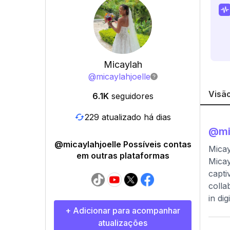
Micaylah
@
micaylahjoelle
Visão
6.1K
seguidores
229 atualizado há dias
@
mi
@micaylahjoelle Possíveis contas
Micay
em outras plataformas
Micay
capti
colla
in di
+ Adicionar para acompanhar
atualizações