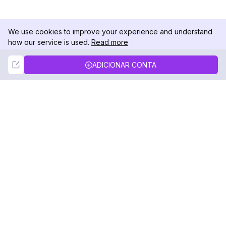
We use cookies to improve your experience and understand
how our service is used.
Read more
Not Now
Accept
ADICIONAR CONTA
DolphinRadar
Seu Rastreador de Atividades De.
Siga-nos
PRODUTO
RECURSOS