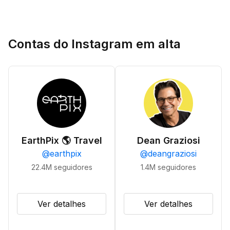
Contas do Instagram em alta
EarthPix 🌎 Travel
Dean Graziosi
@
earthpix
@
deangraziosi
22.4M
seguidores
1.4M
seguidores
Ver detalhes
Ver detalhes