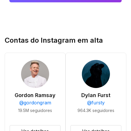
Contas do Instagram em alta
Gordon Ramsay
Dylan Furst
@
gordongram
@
fursty
19.5M
seguidores
964.3K
seguidores