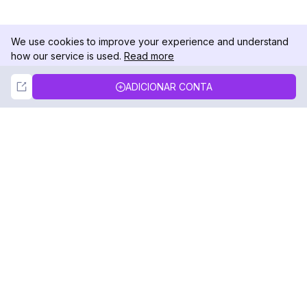
We use cookies to improve your experience and understand
how our service is used.
Read more
Not Now
Accept
ADICIONAR CONTA
DolphinRadar
Seu Rastreador de Atividades De.
Siga-nos
PRODUTO
RECURSOS