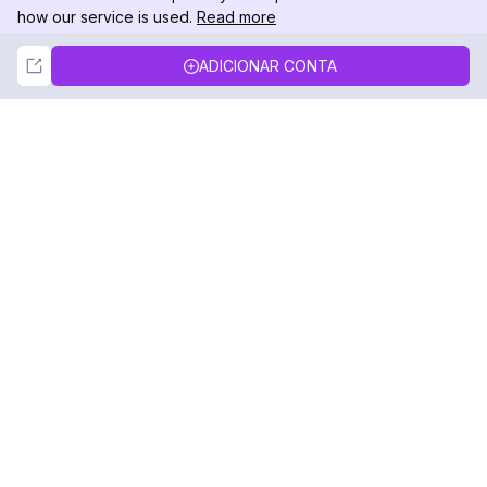
how our service is used.
Read more
Not Now
Accept
ADICIONAR CONTA
DolphinRadar
Seu Rastreador de Atividades De.
Siga-nos
PRODUTO
RECURSOS
Amostra de Análise
Registro de Alterações
Preços
Blog
Contate-nos
Sobre nós