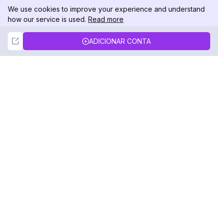
We use cookies to improve your experience and understand
how our service is used.
Read more
Not Now
Accept
ADICIONAR CONTA
DolphinRadar
Seu Rastreador de Atividades De.
Siga-nos
PRODUTO
RECURSOS
Amostra de Análise
Registro de Alterações
Preços
Blog