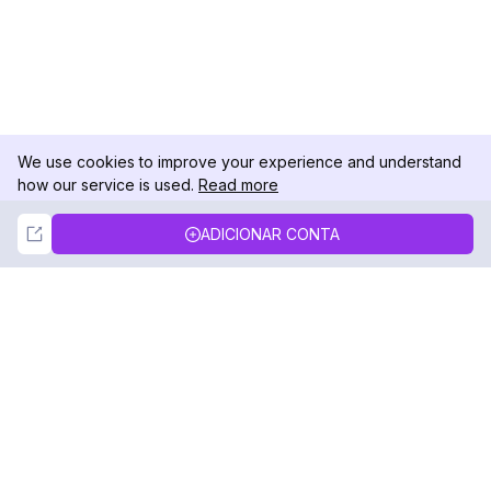
We use cookies to improve your experience and understand
how our service is used.
Read more
Not Now
Accept
ADICIONAR CONTA
DolphinRadar
Seu Rastreador de Atividades De.
Siga-nos