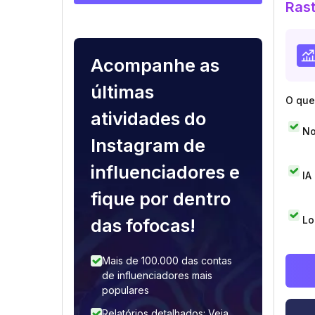
Rast
Acompanhe as
últimas
O que 
atividades do
No
Instagram de
influenciadores e
IA
fique por dentro
Lo
das fofocas!
Mais de 100.000 das contas
de influenciadores mais
populares
Relatórios detalhados: Veja