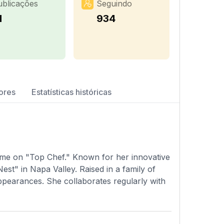
ublicações
Seguindo
1
934
ores
Estatísticas históricas
fame on "Top Chef." Known for her innovative
est" in Napa Valley. Raised in a family of
pearances. She collaborates regularly with