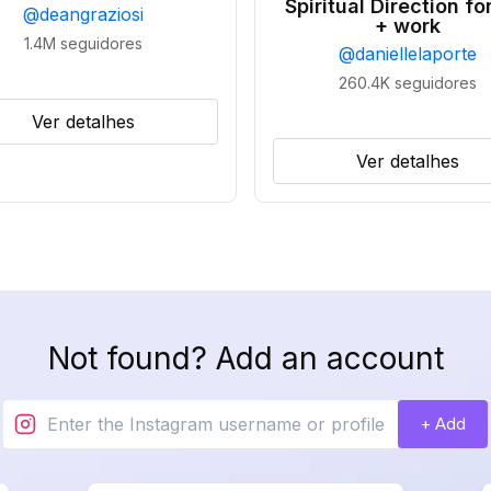
Spiritual Direction for
@
deangraziosi
+ work
1.4M
seguidores
@
daniellelaporte
260.4K
seguidores
Ver detalhes
Ver detalhes
Not found? Add an account
+ Add