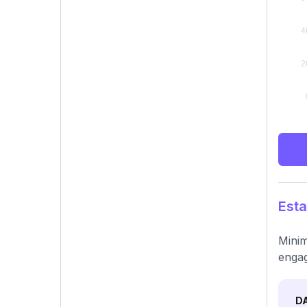
Esta
Minim
engag
D