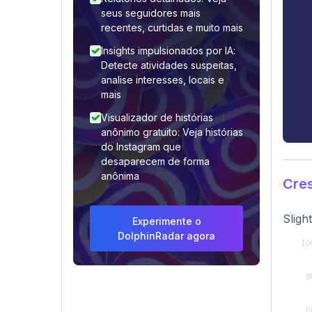
seus seguidores mais
recentes, curtidas e muito mais
Insights impulsionados por IA:
Detecte atividades suspeitas,
analise interesses, locais e
mais
Visualizador de histórias
anônimo gratuito: Veja histórias
do Instagram que
desaparecem de forma
anônima
Cres
Sligh
Experimente o
DolphinRadar agora