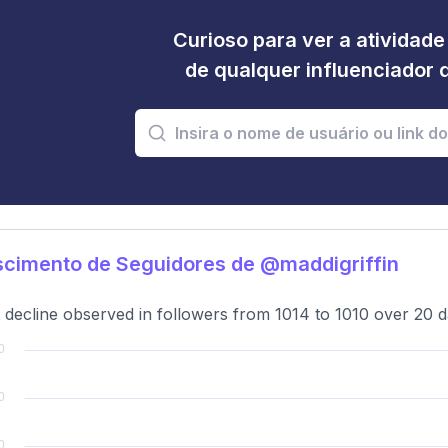
Curioso para ver a atividad
de qualquer influenciador 
cimento de Seguidores de @maddigriffin
t decline observed in followers from 1014 to 1010 over 20 d