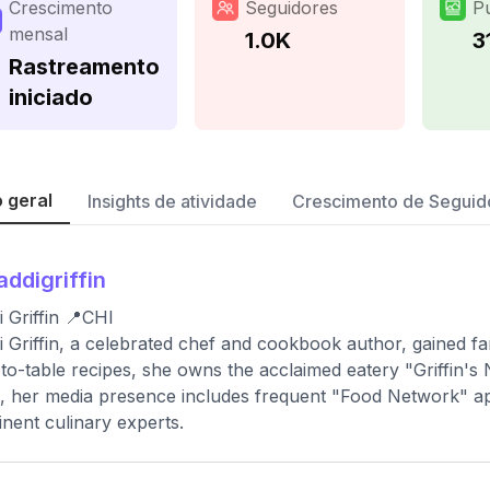
Crescimento
Seguidores
P
mensal
1.0K
3
Rastreamento
iniciado
 geral
Insights de atividade
Crescimento de Seguid
ddigriffin
 Griffin 📍CHI
 Griffin, a celebrated chef and cookbook author, gained 
to-table recipes, she owns the acclaimed eatery "Griffin's N
, her media presence includes frequent "Food Network" ap
nent culinary experts.