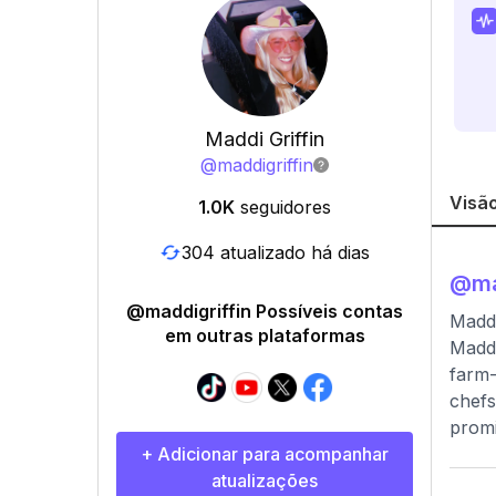
Maddi Griffin
@
maddigriffin
Visão
1.0K
seguidores
304 atualizado há dias
@
ma
@maddigriffin Possíveis contas
Maddi
em outras plataformas
Maddi
farm-
chefs
promi
+ Adicionar para acompanhar
atualizações