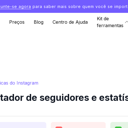
Junte-se agora
para saber mais sobre quem você se import
Kit de
Preços
Blog
Centro de Ajuda
ferramentas
ticas do Instagram
ador de seguidores e estatí