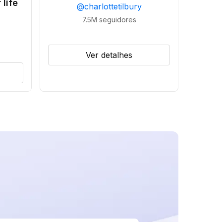
 life
@
charlottetilbury
7.5M
seguidores
Ver detalhes