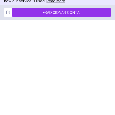
how our service is used.
Read more
Not Now
Accept
ADICIONAR CONTA
DolphinRadar
Seu Rastreador de Atividades De.
Siga-nos
PRODUTO
RECURSOS
Amostra de Análise
Registro de Alterações
Preços
Blog
Contate-nos
Sobre nós