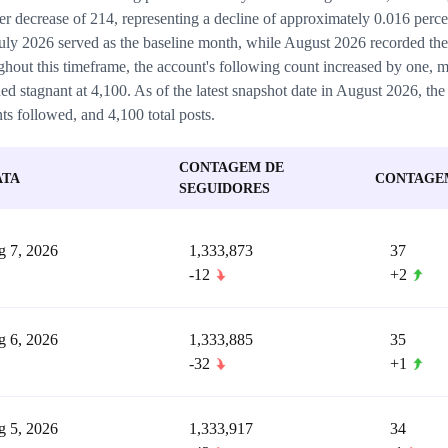
er decrease of 214, representing a decline of approximately 0.016 per
July 2026 served as the baseline month, while August 2026 recorded the
hout this timeframe, the account's following count increased by one, m
ed stagnant at 4,100. As of the latest snapshot date in August 2026, the 
ts followed, and 4,100 total posts.
CONTAGEM DE
ATA
CONTAGEM
SEGUIDORES
 7, 2026
1,333,873
37
-12
+2
 6, 2026
1,333,885
35
-32
+1
 5, 2026
1,333,917
34