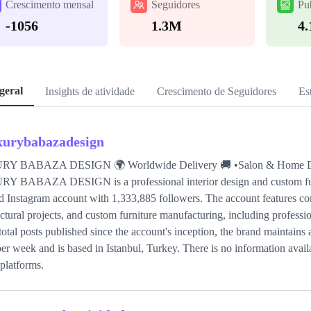
Crescimento mensal
Seguidores
Pu
-1056
1.3M
4
geral
Insights de atividade
Crescimento de Seguidores
Est
xurybabazadesign
Y BABAZA DESIGN 🌍 Worldwide Delivery 🚚 •Salon & Home Desig
 BABAZA DESIGN is a professional interior design and custom furni
ed Instagram account with 1,333,885 followers. The account features co
ectural projects, and custom furniture manufacturing, including professi
total posts published since the account's inception, the brand maintains
per week and is based in Istanbul, Turkey. There is no information avail
platforms.