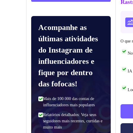
Rast
Acompanhe as
últimas atividades
O que r
do Instagram de
No
influenciadores e
fique por dentro
IA 
das fofocas!
Loc
Mais de 100.000 das contas de
influenciadores mais populares
Relatórios detalhados: Veja seus
seguidores mais recentes, curtidas e
muito mais