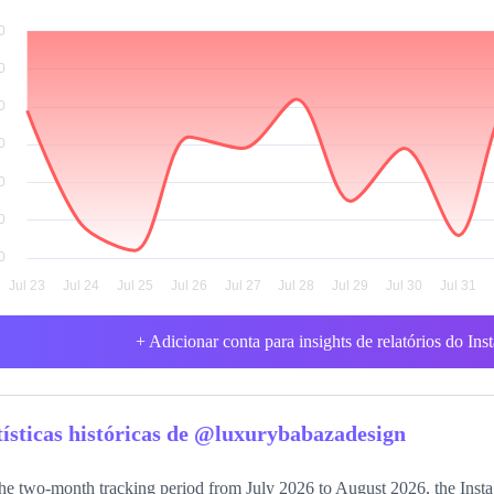
+ Adicionar conta para insights de relatórios do In
tísticas históricas de @luxurybabazadesign
he two-month tracking period from July 2026 to August 2026, the Inst