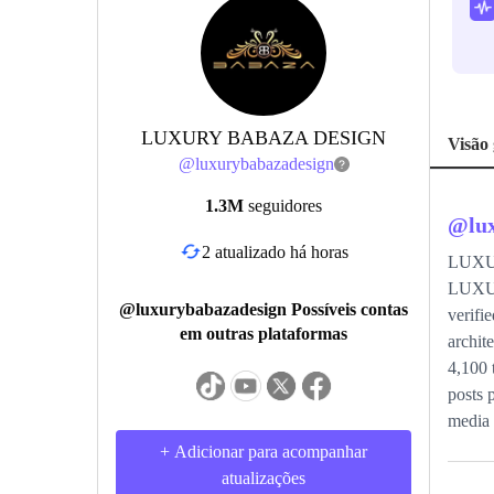
LUXURY BABAZA DESIGN
Visão 
@
luxurybabazadesign
1.3M
seguidores
@
lu
2 atualizado há horas
LUXUR
LUXURY
@luxurybabazadesign Possíveis contas
verifi
em outras plataformas
archit
4,100 
posts 
media 
+ Adicionar para acompanhar
atualizações