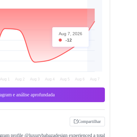
Aug 7, 2026
-12
stagram e análise aprofundada
Compartilhar
agram profile @luxurybabazadesign experienced a total