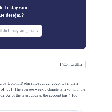
 do Instagram
ue desejar?
Compartilhar
d by DolphinRadar since Jul 22, 2026. Over the 2
e of -551. The average weekly change is -276, with the
62. As of the latest update, the account has 4,100