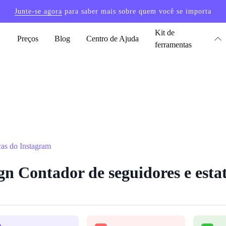
Junte-se agora
para saber mais sobre quem você se importa
Kit de
Preços
Blog
Centro de Ajuda
ferramentas
cas do Instagram
 Contador de seguidores e estat