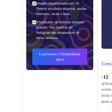
Insights impulsionados por IA:
Detecte atividades suspeitas, analise
interesses, locais e mais
Visualizador de histórias anônimo
gratuito: Veja histórias do
Instagram que desaparecem de
forma anônima
Experimente o DolphinRadar
agora
Cres
-12
@luxur
weeks 
trend 
posts 