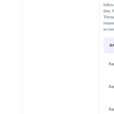
follow
data, 
Throug
remain
accoun
D
Aug
Aug
Aug