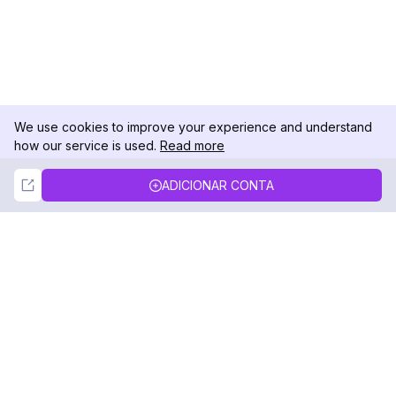
We use cookies to improve your experience and understand
how our service is used.
Read more
Not Now
Accept
ADICIONAR CONTA
DolphinRadar
Seu Rastreador de Atividades De.
Siga-nos