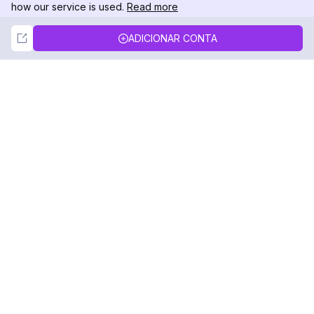
how our service is used.
Read more
Not Now
Accept
ADICIONAR CONTA
DolphinRadar
Seu Rastreador de Atividades De.
Siga-nos
PRODUTO
RECURSOS
Amostra de Análise
Registro de Alterações
Preços
Blog
Contate-nos
Sobre nós