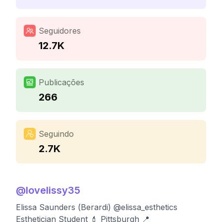
Seguidores
12.7K
Publicações
266
Seguindo
2.7K
@
lovelissy35
Elissa Saunders (Berardi) @elissa_esthetics
Esthetician Student 💄 Pittsburgh 📍