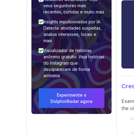
seus seguidores mais
recentes, curtidas e muito mais
Insights impulsionados por IA:
Detecte atividades suspeitas,
analise interesses, locais e
mais
Visualizador de histórias
anônimo gratuito: Veja histórias
do Instagram que
desaparecem de forma
anônima
Cres
Experimente o
Exami
DolphinRadar agora
the o