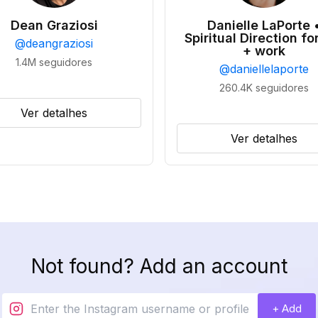
Dean Graziosi
Danielle LaPorte 
Spiritual Direction for
@
deangraziosi
+ work
1.4M
seguidores
@
daniellelaporte
260.4K
seguidores
Ver detalhes
Ver detalhes
Not found? Add an account
+ Add