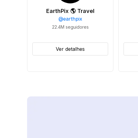
EarthPix 🌎 Travel
@
earthpix
22.4M
seguidores
Ver detalhes