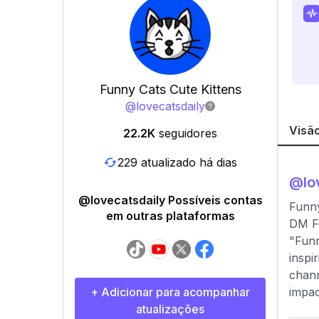
Funny Cats Cute Kittens
@
lovecatsdaily
Visão
22.2K
seguidores
229 atualizado há dias
@
lo
@lovecatsdaily Possíveis contas
Funny
em outras plataformas
DM Fo
"Funn
inspi
chann
+ Adicionar para acompanhar
impac
atualizações