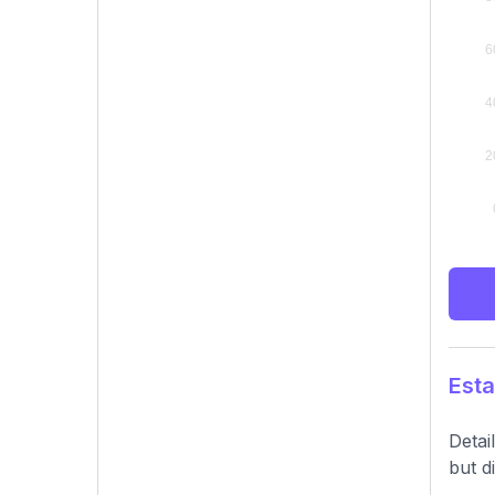
Esta
Detai
but d