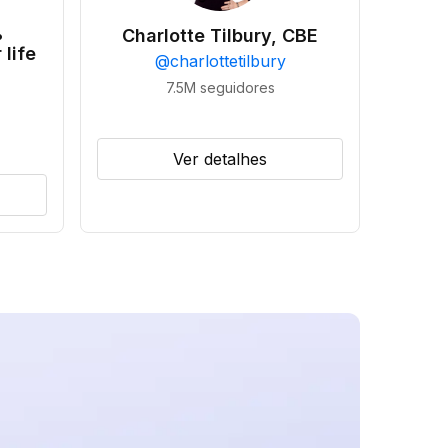
•
Charlotte Tilbury, CBE
 life
@
charlottetilbury
7.5M
seguidores
Ver detalhes