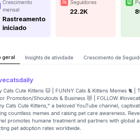
Crescimento
Seguidores
P
mensal
22.2K
8
Rastreamento
iniciado
 geral
Insights de atividade
Crescimento de Seguid
vecatsdaily
 Cats Cute Kittens 🐱 | FUNNY Cats & Kittens Memes 🐈 | 
r Promotion/Shoutouts & Business 😻 | FOLLOW #lovecats
y Cats Cute Kittens," a beloved YouTube channel, captivates
ring countless memes and raising pet care awareness. Reve
el promotes humane treatment and partners with global anim
ting pet adoption rates worldwide.