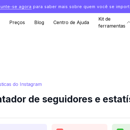
Junte-se agora
para saber mais sobre quem você se import
Kit de
Preços
Blog
Centro de Ajuda
ferramentas
sticas do Instagram
tador de seguidores e estatí