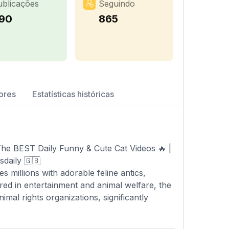
ublicações
Seguindo
90
865
ores
Estatísticas históricas
The BEST Daily Funny & Cute Cat Videos 🔥 |
daily 🇬🇧
 millions with adorable feline antics,
red in entertainment and animal welfare, the
al rights organizations, significantly