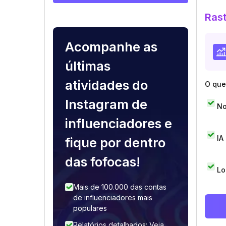
Rast
Acompanhe as
últimas
atividades do
O que 
Instagram de
No
influenciadores e
IA
fique por dentro
das fofocas!
Lo
Mais de 100.000 das contas
de influenciadores mais
populares
Relatórios detalhados: Veja