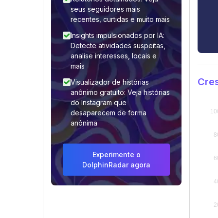
seus seguidores mais
recentes, curtidas e muito mais
Insights impulsionados por IA:
Detecte atividades suspeitas,
analise interesses, locais e
mais
Cre
Visualizador de histórias
anônimo gratuito: Veja histórias
do Instagram que
desaparecem de forma
anônima
Experimente o
DolphinRadar agora