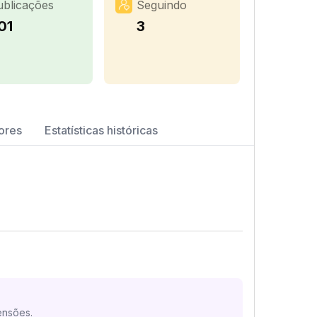
ublicações
Seguindo
01
3
ores
Estatísticas históricas
ensões.