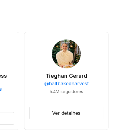
ess
Tieghan Gerard
@
halfbakedharvest
s
5.4M
seguidores
Ver detalhes