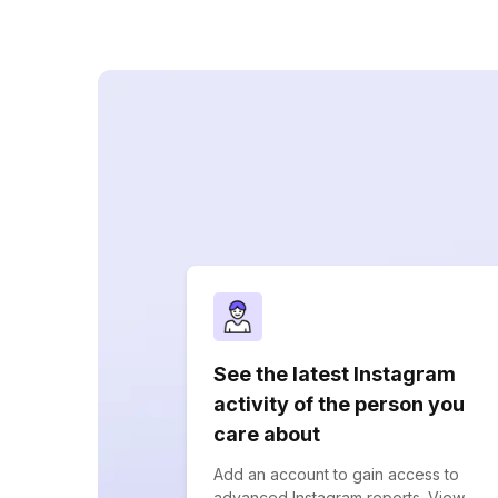
See the latest Instagram
activity of the person you
care about
Add an account to gain access to
advanced Instagram reports. View