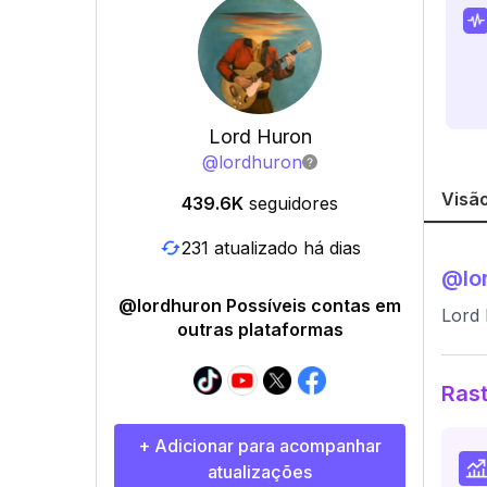
Lord Huron
@
lordhuron
Visão
439.6K
seguidores
231 atualizado há dias
@
lo
@lordhuron Possíveis contas em
Lord
outras plataformas
Rast
+ Adicionar para acompanhar
atualizações