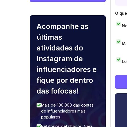
O que 
Acompanhe as
No
últimas
IA
atividades do
Instagram de
Lo
influenciadores e
fique por dentro
das fofocas!
Mais de 100.000 das contas
de influenciadores mais
populares
Relatórios detalhados: Veja