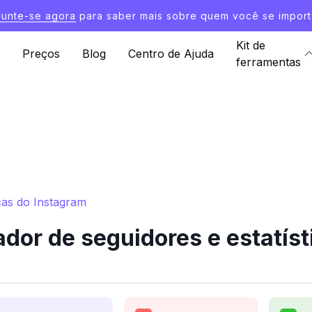
Junte-se agora
para saber mais sobre quem você se import
Kit de
Preços
Blog
Centro de Ajuda
ferramentas
cas do Instagram
dor de seguidores e estatíst