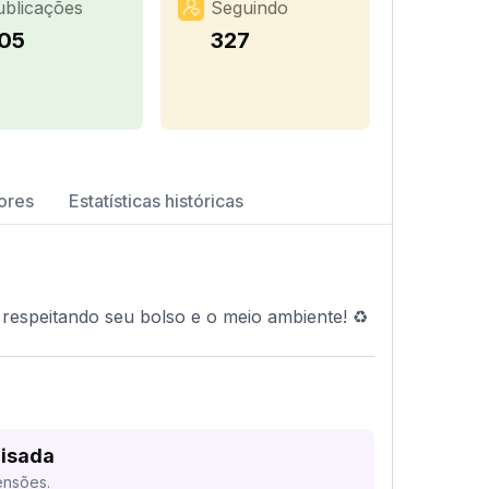
ublicações
Seguindo
05
327
ores
Estatísticas históricas
espeitando seu bolso e o meio ambiente! ♻️
lisada
ensões.