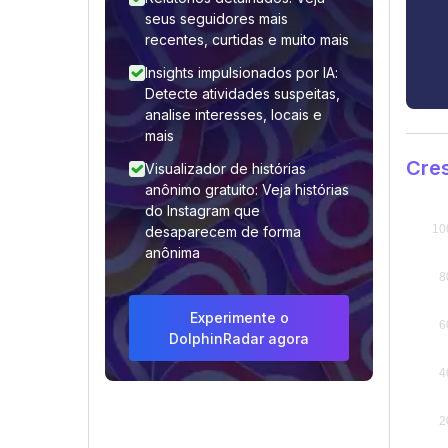
seus seguidores mais
recentes, curtidas e muito mais
Insights impulsionados por IA:
Detecte atividades suspeitas,
analise interesses, locais e
mais
Cre
Visualizador de histórias
anônimo gratuito: Veja histórias
do Instagram que
desaparecem de forma
anônima
Experimente o
DolphinRadar agora