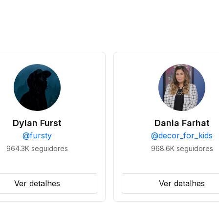
Dylan Furst
Dania Farhat
@
fursty
@
decor_for_kids
964.3K
seguidores
968.6K
seguidores
Ver detalhes
Ver detalhes