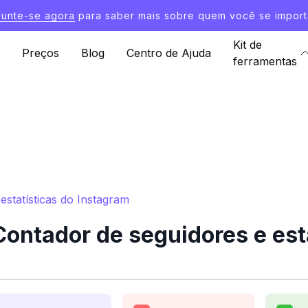
Junte-se agora
para saber mais sobre quem você se import
Kit de
Preços
Blog
Centro de Ajuda
ferramentas
statísticas do Instagram
ontador de seguidores e esta