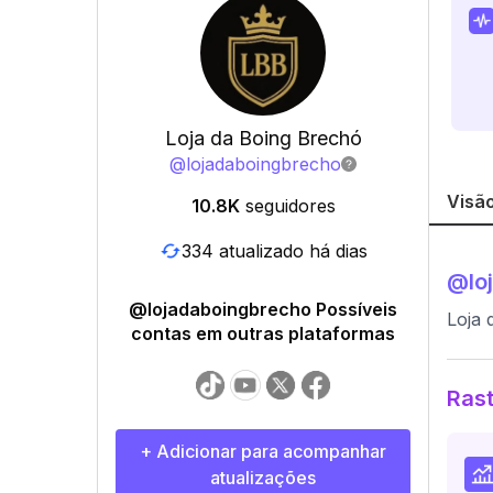
Loja da Boing Brechó
@
lojadaboingbrecho
Visão
10.8K
seguidores
334 atualizado há dias
@
lo
@lojadaboingbrecho Possíveis
Loja 
contas em outras plataformas
Rast
+ Adicionar para acompanhar
atualizações