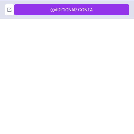
Not Now
Accept
ADICIONAR CONTA
DolphinRadar
Seu Rastreador de Atividades De.
Siga-nos
PRODUTO
RECURSOS
Amostra de Análise
Registro de Alterações
Preços
Blog
Contate-nos
Sobre nós
Avaliações