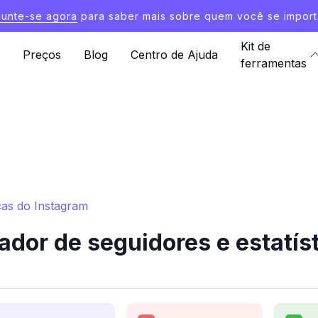
Junte-se agora
para saber mais sobre quem você se import
Kit de
Preços
Blog
Centro de Ajuda
ferramentas
cas do Instagram
dor de seguidores e estatís