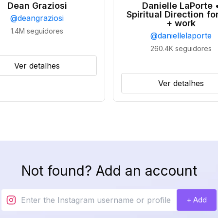
Dean Graziosi
Danielle LaPorte 
Spiritual Direction for
@
deangraziosi
+ work
1.4M
seguidores
@
daniellelaporte
260.4K
seguidores
Ver detalhes
Ver detalhes
Not found? Add an account
+ Add