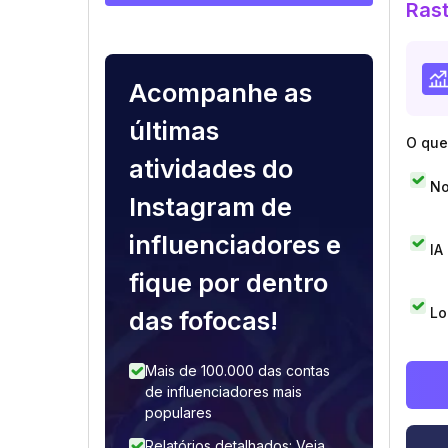
Rast
Acompanhe as
últimas
O que 
atividades do
No
Instagram de
influenciadores e
IA
fique por dentro
Lo
das fofocas!
Mais de 100.000 das contas
de influenciadores mais
populares
Relatórios detalhados: Veja