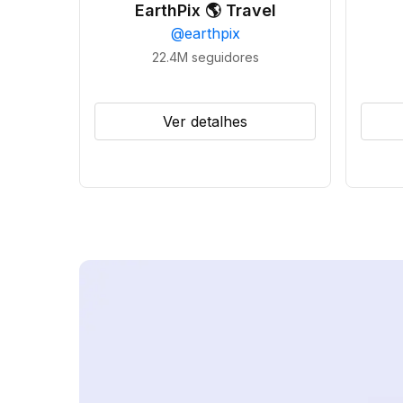
EarthPix 🌎 Travel
@
earthpix
22.4M
seguidores
Ver detalhes