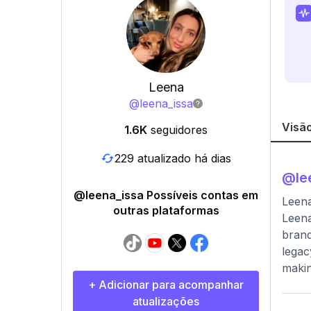
Leena
@
leena_issa
Visão
1.6K
seguidores
229 atualizado há dias
@
le
@leena_issa Possíveis contas em
Leena
outras plataformas
Leena
brand
legac
makin
+ Adicionar para acompanhar
atualizações