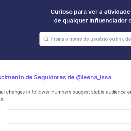
Curioso para ver a atividad
de qualquer influenciador 
scimento de Seguidores de @leena_issa
al changes in follower numbers suggest stable audience e
ne.