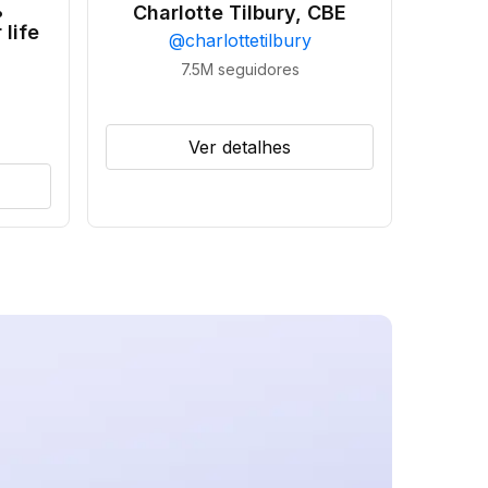
•
Charlotte Tilbury, CBE
 life
@
charlottetilbury
7.5M
seguidores
Ver detalhes