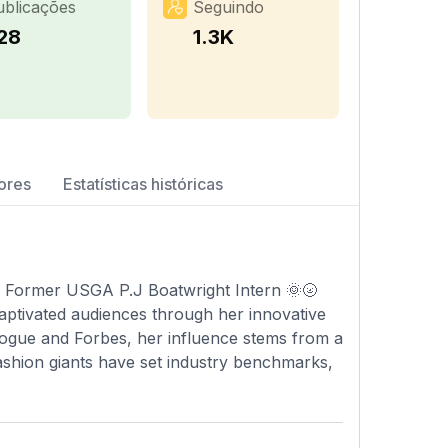
ublicações
Seguindo
28
1.3K
ores
Estatísticas históricas
rl Former USGA P.J Boatwright Intern 🌞🌝
aptivated audiences through her innovative
 Vogue and Forbes, her influence stems from a
fashion giants have set industry benchmarks,