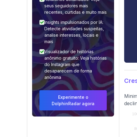
seus seguidores mais
recentes, curtidas e muito mais
Insights impulsionados por IA:
Detecte atividades suspeitas,
analise interesses, locais e
mais
Visualizador de histórias
anônimo gratuito: Veja histórias
do Instagram que
desaparecem de forma
anônima
Cre
Minim
Experimente o
decli
DolphinRadar agora