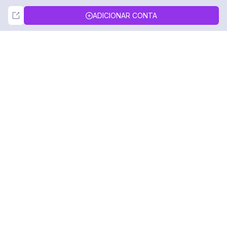
Not Now
Accept
ADICIONAR CONTA
DolphinRadar
Seu Rastreador de Atividades De.
Siga-nos
PRODUTO
RECURSOS
Amostra de Análise
Registro de Alterações
Preços
Blog
Contate-nos
Sobre nós
Avaliações