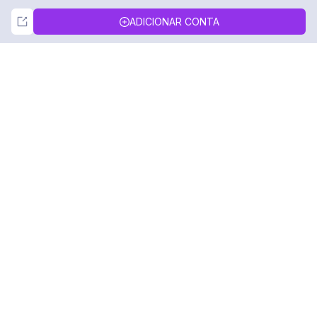
Not Now
Accept
ADICIONAR CONTA
DolphinRadar
Seu Rastreador de Atividades De.
Siga-nos
PRODUTO
RECURSOS
Amostra de Análise
Registro de Alterações
Preços
Blog
Contate-nos
Sobre nós
Avaliações