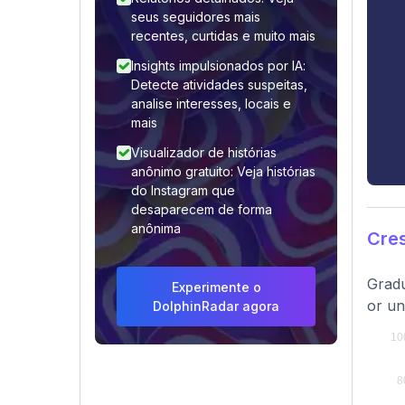
seus seguidores mais
recentes, curtidas e muito mais
Insights impulsionados por IA:
Detecte atividades suspeitas,
analise interesses, locais e
mais
Visualizador de histórias
anônimo gratuito: Veja histórias
do Instagram que
desaparecem de forma
anônima
Cre
Gradu
Experimente o
or un
DolphinRadar agora