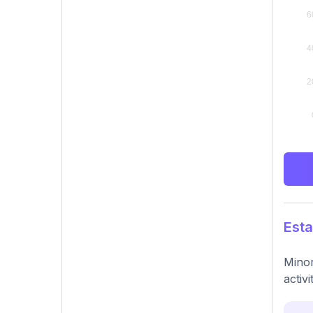
Esta
Minor
activi