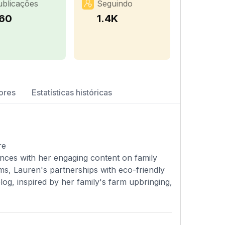
ublicações
Seguindo
60
1.4K
ores
Estatísticas históricas
re
iences with her engaging content on family
ms, Lauren's partnerships with eco-friendly
og, inspired by her family's farm upbringing,