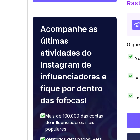
Rast
Acompanhe as
últimas
O que 
atividades do
No
Instagram de
influenciadores e
IA
fique por dentro
Lo
das fofocas!
Mais de 100.000 das contas
de influenciadores mais
populares
Relatórios detalhados: Veja