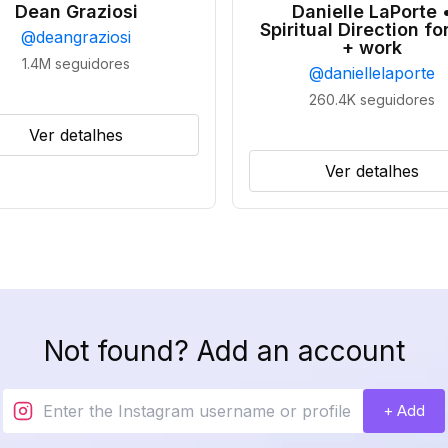
Dean Graziosi
Danielle LaPorte 
Spiritual Direction for
@
deangraziosi
+ work
1.4M
seguidores
@
daniellelaporte
260.4K
seguidores
Ver detalhes
Ver detalhes
Not found? Add an account
+ Add