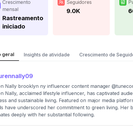
Crescimento
Seguidores
P
mensal
9.0K
6
Rastreamento
iniciado
 geral
Insights de atividade
Crescimento de Seguid
urennally09
n Nally brooklyn ny influencer content manager @tuneco
n Nally, acclaimed lifestyle influencer, has captivated aud
ess and sustainable living. Featured on major media platfor
s have underscored her commitment to green living. Her bl
ates deeply with her substantial following.