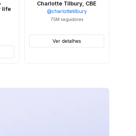
•
Charlotte Tilbury, CBE
 life
@
charlottetilbury
7.5M
seguidores
Ver detalhes