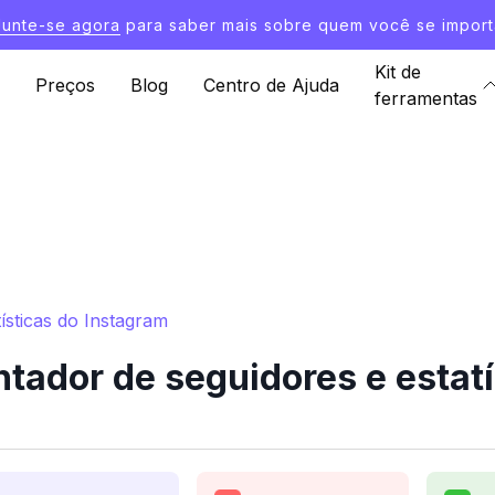
Junte-se agora
para saber mais sobre quem você se import
Kit de
Preços
Blog
Centro de Ajuda
ferramentas
ísticas do Instagram
tador de seguidores e estatí