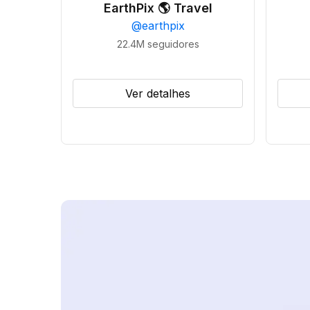
EarthPix 🌎 Travel
@
earthpix
22.4M
seguidores
Ver detalhes