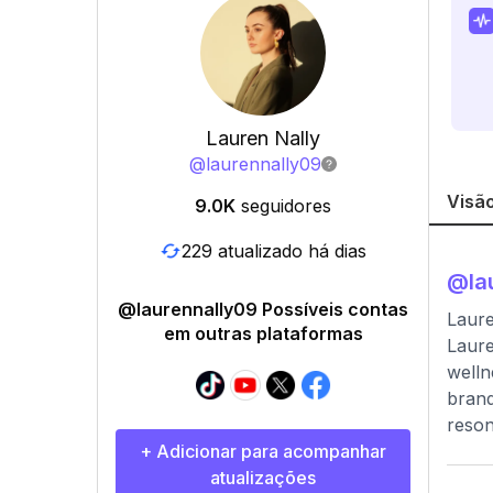
Lauren Nally
@
laurennally09
Visão
9.0K
seguidores
229 atualizado há dias
@
la
@laurennally09 Possíveis contas
Laure
em outras plataformas
Laure
welln
brand
reson
+ Adicionar para acompanhar
atualizações