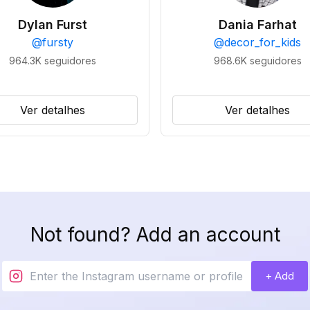
Dylan Furst
Dania Farhat
@
fursty
@
decor_for_kids
964.3K
seguidores
968.6K
seguidores
Ver detalhes
Ver detalhes
Not found? Add an account
+ Add