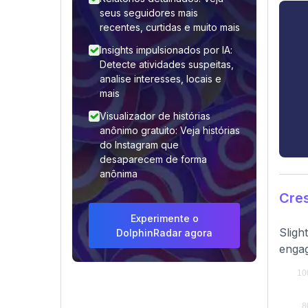
seus seguidores mais
recentes, curtidas e muito mais
Insights impulsionados por IA:
Detecte atividades suspeitas,
analise interesses, locais e
mais
Visualizador de histórias
anônimo gratuito: Veja histórias
do Instagram que
desaparecem de forma
anônima
Cre
Experimente o
Sligh
DolphinRadar agora
engag