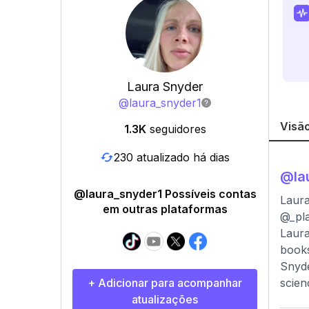
Laura Snyder
@
laura_snyder1
Visão
1.3K
seguidores
230 atualizado há dias
@
la
@laura_snyder1 Possíveis contas
Laura
em outras plataformas
@_pl
Laura
books
Snyde
+ Adicionar para acompanhar
scien
atualizações