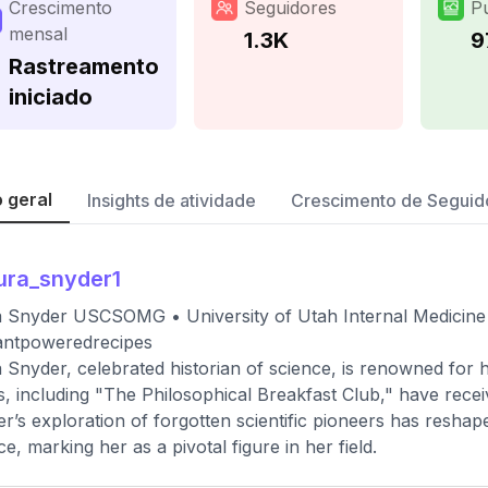
Crescimento
Seguidores
P
mensal
1.3K
9
Rastreamento
iniciado
 geral
Insights de atividade
Crescimento de Seguid
ura_snyder1
 Snyder USCSOMG • University of Utah Internal Medicine 
antpoweredrecipes
 Snyder, celebrated historian of science, is renowned for h
, including "The Philosophical Breakfast Club," have receiv
r’s exploration of forgotten scientific pioneers has reshap
ce, marking her as a pivotal figure in her field.