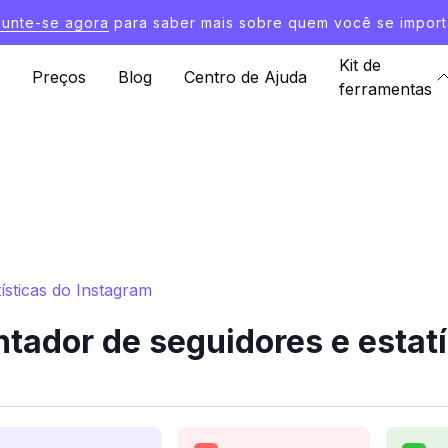
Junte-se agora
para saber mais sobre quem você se import
Kit de
Preços
Blog
Centro de Ajuda
ferramentas
ísticas do Instagram
tador de seguidores e estatí