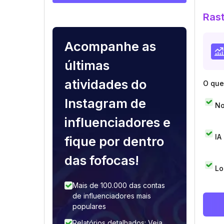
Rast
Acompanhe as
últimas
atividades do
O que 
Instagram de
No
influenciadores e
IA
fique por dentro
das fofocas!
Lo
Mais de 100.000 das contas
de influenciadores mais
populares
Relatórios detalhados: Veja