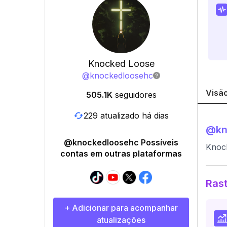
Knocked Loose
@
knockedloosehc
Visão
505.1K
seguidores
229 atualizado há dias
@
k
@knockedloosehc Possíveis
Knoc
contas em outras plataformas
Rast
+ Adicionar para acompanhar
atualizações