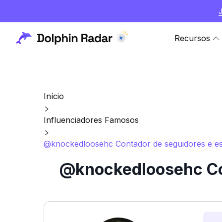
Recursos
Início
Influenciadores Famosos
@knockedloosehc Contador de seguidores e est
@knockedloosehc Con