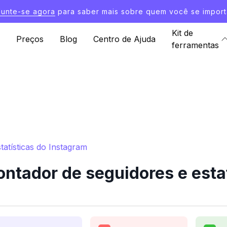
Junte-se agora
para saber mais sobre quem você se import
Kit de
Preços
Blog
Centro de Ajuda
ferramentas
atísticas do Instagram
tador de seguidores e estat