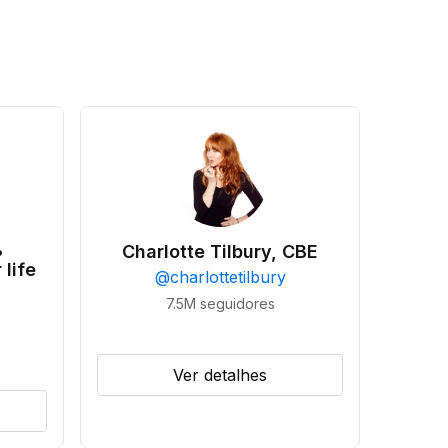
•
Charlotte Tilbury, CBE
 life
@
charlottetilbury
7.5M
seguidores
Ver detalhes