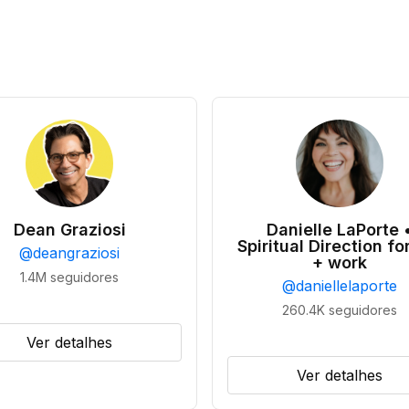
Dean Graziosi
Danielle LaPorte 
Spiritual Direction for
@
deangraziosi
+ work
1.4M
seguidores
@
daniellelaporte
260.4K
seguidores
Ver detalhes
Ver detalhes