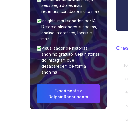
seus seguidores mais
recentes, curtidas e muito mais
Insights impulsionados por IA:
Detecte atividades suspeitas,
analise interesses, locais e
mais
Cre
Visualizador de histórias
anônimo gratuito: Veja histórias
do Instagram que
desaparecem de forma
anônima
Experimente o
DolphinRadar agora