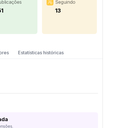
ublicações
Seguindo
51
13
ores
Estatísticas históricas
ada
ensões.