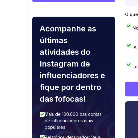
O que 
Acompanhe as
No
últimas
IA
atividades do
Instagram de
Lo
influenciadores e
fique por dentro
das fofocas!
Mais de 100.000 das contas
de influenciadores mais
populares
Relatórios detalhados: Veja