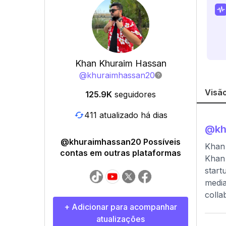
Khan Khuraim Hassan
@
khuraimhassan20
Visão
125.9K
seguidores
411 atualizado há dias
@
k
@khuraimhassan20 Possíveis
Khan 
contas em outras plataformas
Khan 
start
media
colla
+ Adicionar para acompanhar
atualizações