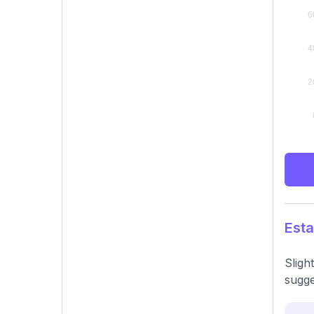
Esta
Sligh
sugge