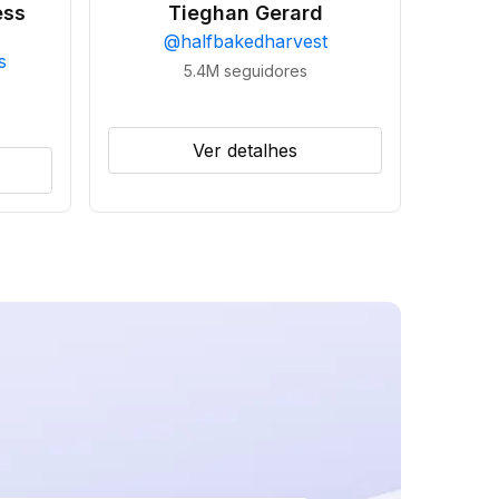
ess
Tieghan Gerard
@
halfbakedharvest
s
5.4M
seguidores
Ver detalhes