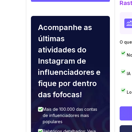
Rast
Acompanhe as
últimas
O que 
atividades do
No
Instagram de
influenciadores e
IA
fique por dentro
Lo
das fofocas!
Mais de 100.000 das contas
de influenciadores mais
populares
Relatórios detalhados: Veja