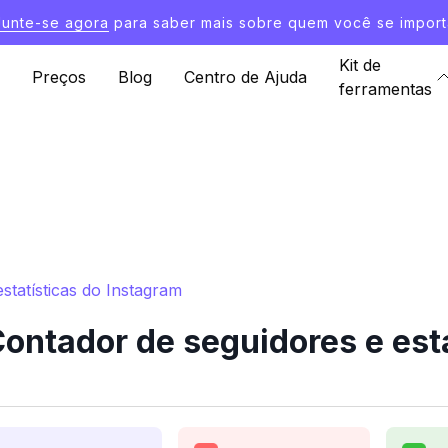
Junte-se agora
para saber mais sobre quem você se import
Kit de
Preços
Blog
Centro de Ajuda
ferramentas
tatísticas do Instagram
tador de seguidores e esta