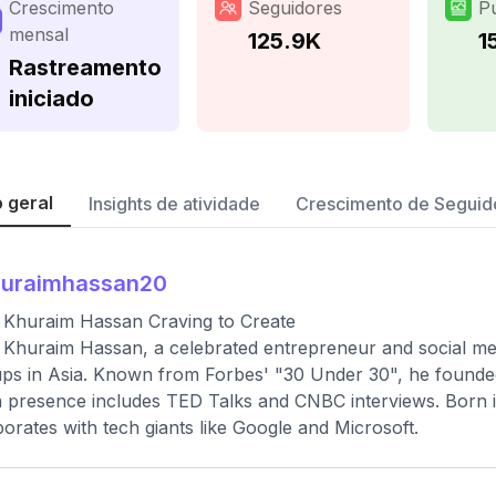
Crescimento
Seguidores
P
mensal
125.9K
1
Rastreamento
iniciado
 geral
Insights de atividade
Crescimento de Seguid
huraimhassan20
Khuraim Hassan Craving to Create
Khuraim Hassan, a celebrated entrepreneur and social media
ups in Asia. Known from Forbes' "30 Under 30", he founde
 presence includes TED Talks and CNBC interviews. Born in
borates with tech giants like Google and Microsoft.