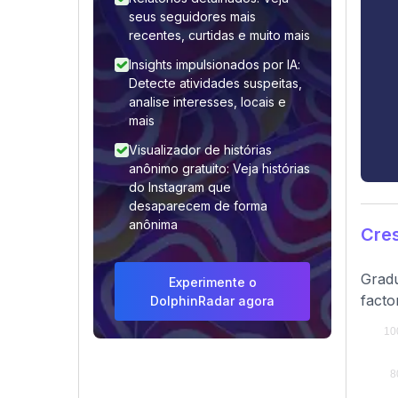
seus seguidores mais
recentes, curtidas e muito mais
Insights impulsionados por IA:
Detecte atividades suspeitas,
analise interesses, locais e
mais
Visualizador de histórias
anônimo gratuito: Veja histórias
do Instagram que
desaparecem de forma
anônima
Cre
Gradu
Experimente o
facto
DolphinRadar agora