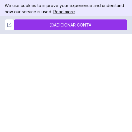
We use cookies to improve your experience and understand
how our service is used.
Read more
Not Now
Accept
ADICIONAR CONTA
DolphinRadar
Seu Rastreador de Atividades De.
Siga-nos
PRODUTO
RECURSOS
Amostra de Análise
Registro de Alterações
Preços
Blog