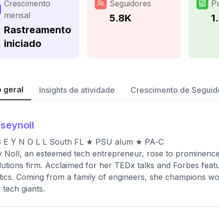
Crescimento
Seguidores
P
mensal
5.8K
1
Rastreamento
iniciado
 geral
Insights de atividade
Crescimento de Seguid
seynoll
S E Y N O L L South FL ★ PSU alum ★ PA-C
 Noll, an esteemed tech entrepreneur, rose to prominence
lutions firm. Acclaimed for her TEDx talks and Forbes feat
tics. Coming from a family of engineers, she champions w
 tech giants.