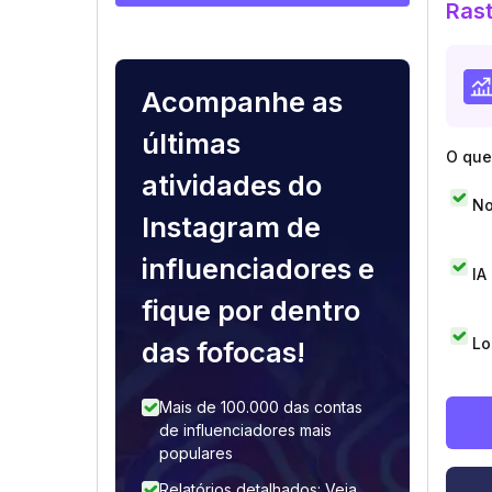
Rast
Acompanhe as
últimas
O que 
atividades do
No
Instagram de
influenciadores e
IA
fique por dentro
Lo
das fofocas!
Mais de 100.000 das contas
de influenciadores mais
populares
Relatórios detalhados: Veja