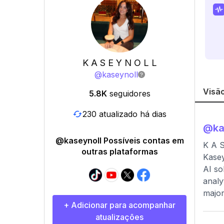
K A S E Y N O L L
@
kaseynoll
Visão
5.8K
seguidores
230 atualizado há dias
@
ka
@kaseynoll Possíveis contas em
K A 
outras plataformas
Kasey
AI so
analy
major
+ Adicionar para acompanhar
atualizações