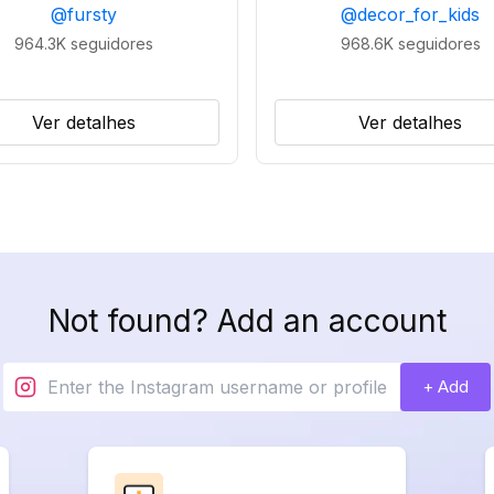
@
fursty
@
decor_for_kids
964.3K
seguidores
968.6K
seguidores
Ver detalhes
Ver detalhes
Not found? Add an account
+ Add