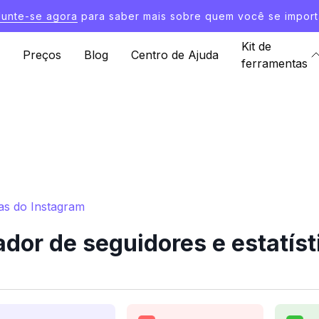
Junte-se agora
para saber mais sobre quem você se import
Kit de
Preços
Blog
Centro de Ajuda
ferramentas
cas do Instagram
dor de seguidores e estatíst