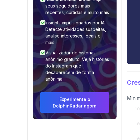
seus seguidores mais
recentes, curtidas e muito mais
Insights impulsionados por IA:
Detecte atividades suspeitas,
analise interesses, locais e
mais
Visualizador de histórias
anônimo gratuito: Veja histórias
do Instagram que
desaparecem de forma
anônima
Cre
Minim
Experimente o
DolphinRadar agora