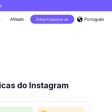
a
Português
Afiliado
Entrar/Cadastrar-se
icas do Instagram