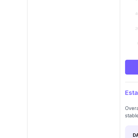
Esta
Overa
stable
D