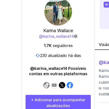
Karina Wallace
@
karina_wallace14
Visão
1.7K
seguidores
230 atualizado há dias
@
ka
@karina_wallace14 Possíveis
Karin
contas em outras plataformas
Karin
cuisi
is ro
susta
+ Adicionar para acompanhar
atualizações