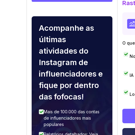
Rast
Acompanhe as
últimas
O que 
atividades do
No
Instagram de
influenciadores e
IA
fique por dentro
Lo
das fofocas!
Mais de 100.000 das contas
de influenciadores mais
populares
Relatórios detalhados: Veja