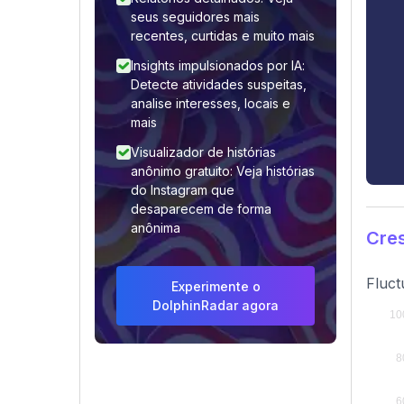
seus seguidores mais
recentes, curtidas e muito mais
Insights impulsionados por IA:
Detecte atividades suspeitas,
analise interesses, locais e
mais
Visualizador de histórias
anônimo gratuito: Veja histórias
do Instagram que
desaparecem de forma
anônima
Cre
Fluct
Experimente o
DolphinRadar agora