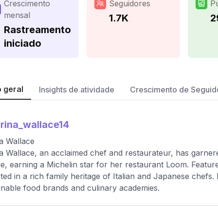
Crescimento
Seguidores
P
mensal
1.7K
2
Rastreamento
iniciado
 geral
Insights de atividade
Crescimento de Seguid
rina_wallace14
a Wallace
a Wallace, an acclaimed chef and restaurateur, has garner
ne, earning a Michelin star for her restaurant Loom. Featur
oted in a rich family heritage of Italian and Japanese chefs. 
inable food brands and culinary academies.