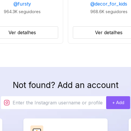
@
fursty
@
decor_for_kids
964.3K
seguidores
968.6K
seguidores
Ver detalhes
Ver detalhes
Not found? Add an account
+ Add