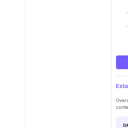
Esta
Overa
conte
D