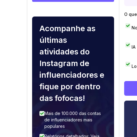
O que 
Acompanhe as
No
últimas
IA
atividades do
Instagram de
Lo
influenciadores e
fique por dentro
das fofocas!
Mais de 100.000 das contas
de influenciadores mais
populares
Relatórios detalhados: Veja