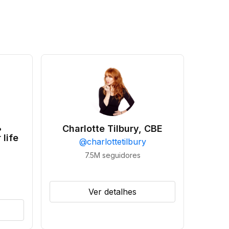
•
Charlotte Tilbury, CBE
 life
@
charlottetilbury
7.5M
seguidores
Ver detalhes