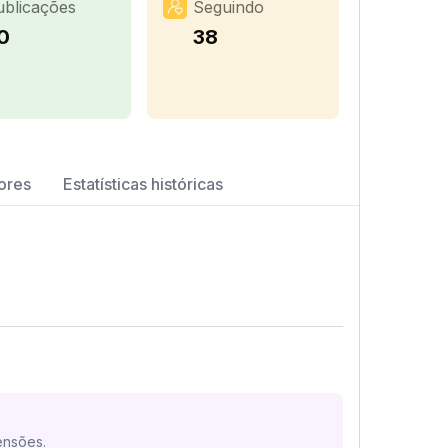
ublicações
Seguindo
0
38
ores
Estatísticas históricas
ensões.