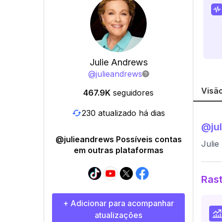
Julie Andrews
@
julieandrews
Visão
467.9K
seguidores
230 atualizado há dias
@
ju
@julieandrews Possíveis contas
Julie
em outras plataformas
Rast
+ Adicionar para acompanhar
atualizações