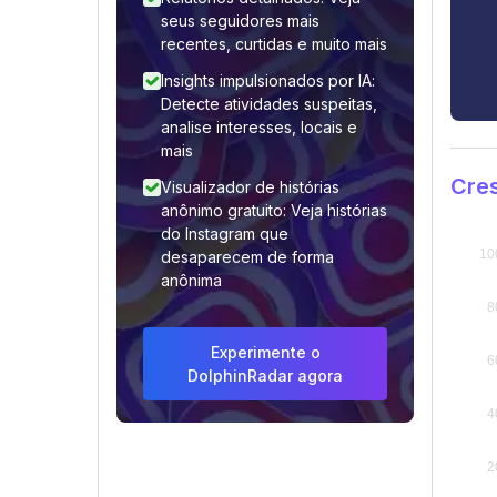
seus seguidores mais
recentes, curtidas e muito mais
Insights impulsionados por IA:
Detecte atividades suspeitas,
analise interesses, locais e
mais
Cre
Visualizador de histórias
anônimo gratuito: Veja histórias
do Instagram que
desaparecem de forma
anônima
Experimente o
DolphinRadar agora