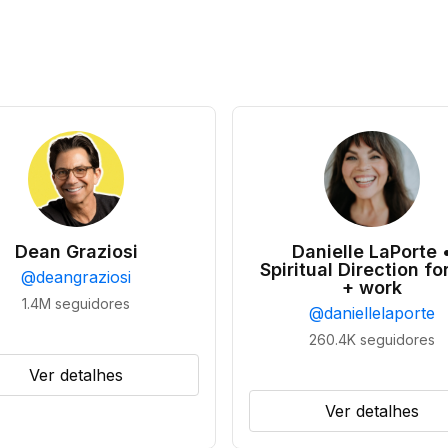
Dean Graziosi
Danielle LaPorte 
Spiritual Direction for
@
deangraziosi
+ work
1.4M
seguidores
@
daniellelaporte
260.4K
seguidores
Ver detalhes
Ver detalhes