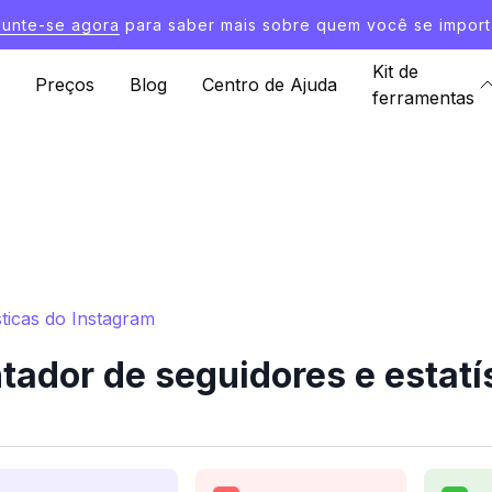
Junte-se agora
para saber mais sobre quem você se import
Kit de
Preços
Blog
Centro de Ajuda
ferramentas
sticas do Instagram
ador de seguidores e estatí