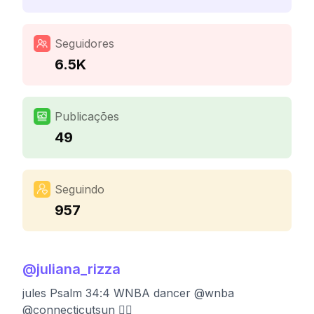
Seguidores
6.5K
Publicações
49
Seguindo
957
@
juliana_rizza
jules Psalm 34:4 WNBA dancer @wnba
@connecticutsun ❤️‍🔥