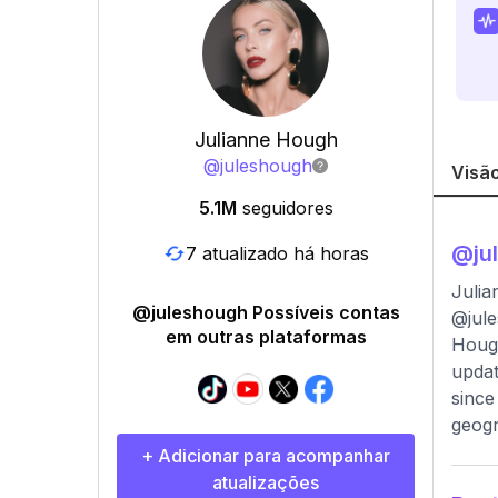
Julianne Hough
@
juleshough
Visão
5.1M
seguidores
@
ju
7 atualizado há horas
Julia
@juleshough Possíveis contas
@jule
em outras plataformas
Hough
updat
since
geogr
+ Adicionar para acompanhar
atualizações