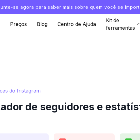
Junte-se agora
para saber mais sobre quem você se import
Kit de
Preços
Blog
Centro de Ajuda
ferramentas
icas do Instagram
dor de seguidores e estatís