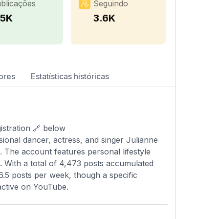
blicações
Seguindo
.5K
3.6K
ores
Estatísticas históricas
stration 🔗 below
sional dancer, actress, and singer Julianne
. The account features personal lifestyle
. With a total of 4,473 posts accumulated
6.5 posts per week, though a specific
 active on YouTube.