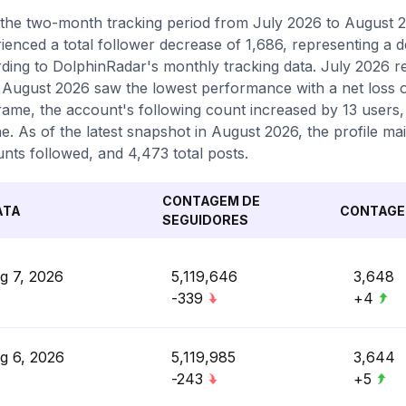
the two-month tracking period from July 2026 to August 2
ienced a total follower decrease of 1,686, representing a 
ding to DolphinRadar's monthly tracking data. July 2026 re
 August 2026 saw the lowest performance with a net loss o
rame, the account's following count increased by 13 users,
e. As of the latest snapshot in August 2026, the profile mai
nts followed, and 4,473 total posts.
CONTAGEM DE
ATA
CONTAGE
SEGUIDORES
g 7, 2026
5,119,646
3,648
-339
+4
g 6, 2026
5,119,985
3,644
-243
+5