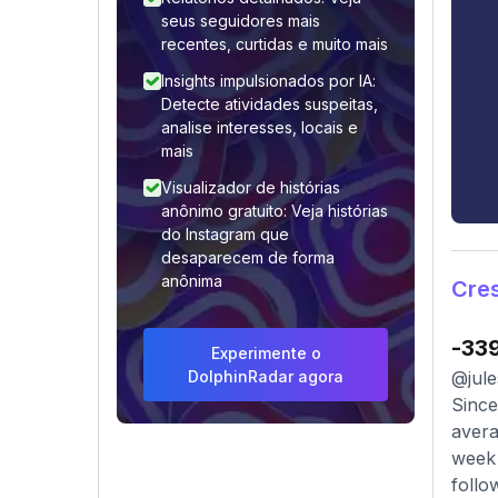
seus seguidores mais
recentes, curtidas e muito mais
Insights impulsionados por IA:
Detecte atividades suspeitas,
analise interesses, locais e
mais
Visualizador de histórias
anônimo gratuito: Veja histórias
do Instagram que
desaparecem de forma
anônima
Cre
-33
Experimente o
DolphinRadar agora
@jule
Since
avera
week 
follo