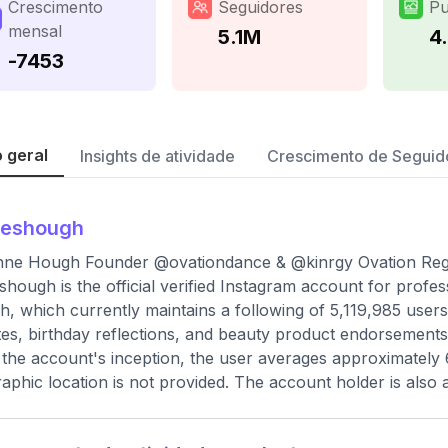
Crescimento
Seguidores
Pu
mensal
5.1M
4
-7453
 geral
Insights de atividade
Crescimento de Seguid
leshough
nne Hough Founder @ovationdance & @kinrgy Ovation Regi
shough is the official verified Instagram account for profes
, which currently maintains a following of 5,119,985 users
es, birthday reflections, and beauty product endorsements
 the account's inception, the user averages approximately 
aphic location is not provided. The account holder is also