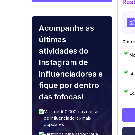
Rast
Acompanhe as
últimas
O que 
atividades do
No
Instagram de
influenciadores e
IA
fique por dentro
Lo
das fofocas!
Mais de 100.000 das contas
de influenciadores mais
populares
Relatórios detalhados: Veja