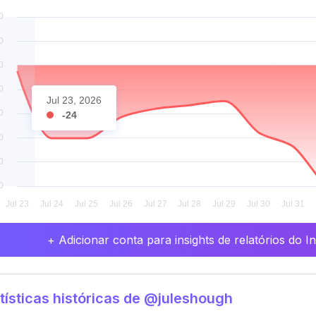
Jul 23, 2026
-24
+ Adicionar conta para insights de relatórios do 
tísticas históricas de @juleshough