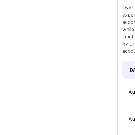
Over 
exper
accor
while
timef
by on
accou
D
Au
Au