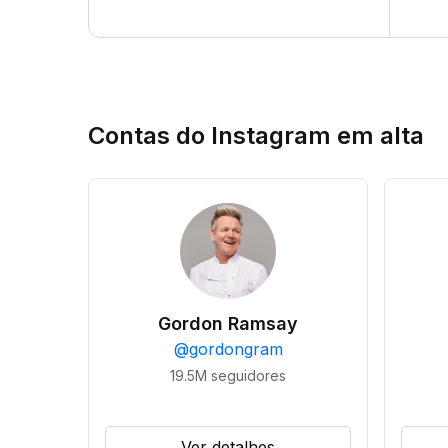
Contas do Instagram em alta
Gordon Ramsay
@
gordongram
19.5M
seguidores
Ver detalhes