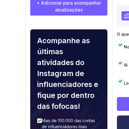
+ Adicionar para acompanhar
atualizações
O que 
Acompanhe as
No
últimas
atividades do
IA
Instagram de
influenciadores e
Lo
fique por dentro
das fofocas!
Mais de 100.000 das contas
de influenciadores mais