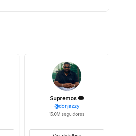
Supremos 🐘
@
donjazzy
15.0M
seguidores
Ver detalhes