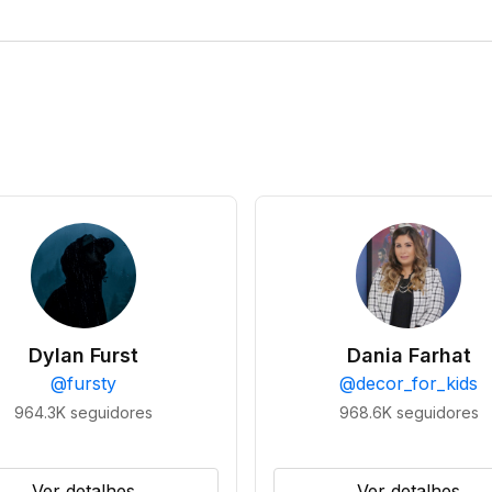
Dylan Furst
Dania Farhat
@
fursty
@
decor_for_kids
964.3K
seguidores
968.6K
seguidores
Ver detalhes
Ver detalhes