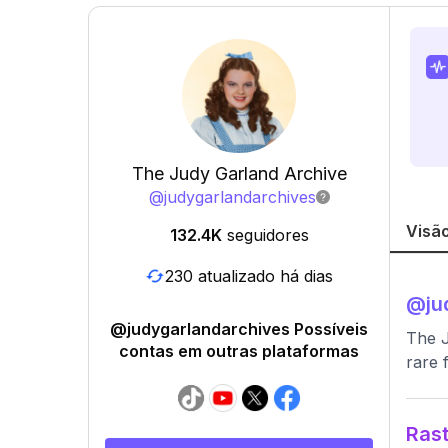
The Judy Garland Archive
@
judygarlandarchives
Visão
132.4K
seguidores
230 atualizado há dias
@
ju
@judygarlandarchives Possíveis
The J
contas em outras plataformas
rare 
Rast