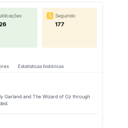
ublicações
Seguindo
26
177
ores
Estatísticas históricas
udy Garland and The Wizard of Oz through
ded.