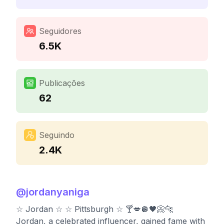
Seguidores
6.5K
Publicações
62
Seguindo
2.4K
@
jordanyaniga
☆ Jordan ☆ ☆ Pittsburgh ☆ 🍸💋🪩🖤📀🐆
Jordan, a celebrated influencer, gained fame with