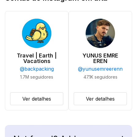
Travel | Earth |
YUNUS EMRE
Vacations
EREN
@
backpacking
@
yunusemreerenn
1.7M
seguidores
47.1K
seguidores
Ver detalhes
Ver detalhes