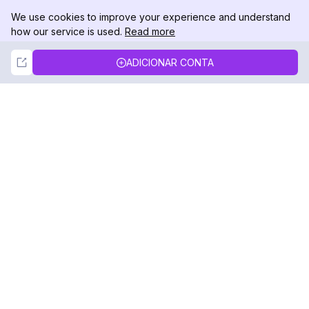
We use cookies to improve your experience and understand
how our service is used.
Read more
Not Now
Accept
ADICIONAR CONTA
DolphinRadar
Seu Rastreador de Atividades De.
Siga-nos
PRODUTO
RECURSOS
Amostra de Análise
Registro de Alterações