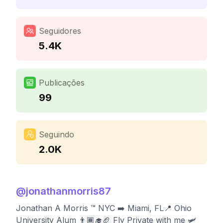
Seguidores
5.4K
Publicações
99
Seguindo
2.0K
@
jonathanmorris87
Jonathan A Morris ™️ NYC ➡️ Miami, FL📍 Ohio
University Alum 👨🏾‍🎓🏈 Fly Private with me 🛩️