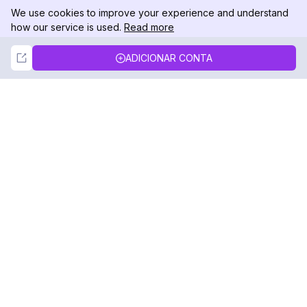
We use cookies to improve your experience and understand
how our service is used.
Read more
Not Now
Accept
ADICIONAR CONTA
DolphinRadar
Seu Rastreador de Atividades De.
Siga-nos
PRODUTO
RECURSOS
Amostra de Análise
Registro de Alterações
Preços
Blog