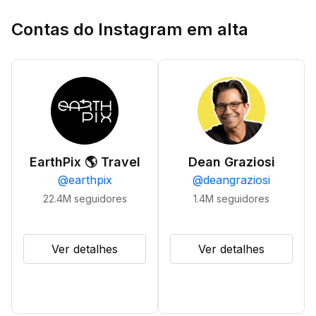
Contas do Instagram em alta
EarthPix 🌎 Travel
Dean Graziosi
@
earthpix
@
deangraziosi
22.4M
seguidores
1.4M
seguidores
Ver detalhes
Ver detalhes