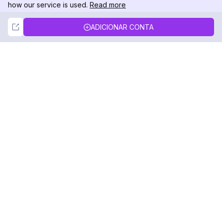
how our service is used.
Read more
Not Now
Accept
ADICIONAR CONTA
DolphinRadar
Seu Rastreador de Atividades De.
Siga-nos
PRODUTO
RECURSOS
Amostra de Análise
Registro de Alterações
Preços
Blog
Contate-nos
Sobre nós