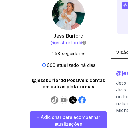
Jess Burford
@
jessburfordd
Visão
1.5K
seguidores
600 atualizado há dias
@
je
@jessburfordd Possíveis contas
Jess 
em outras plataformas
Jess 
on Fo
natio
Miche
+ Adicionar para acompanhar
atualizações