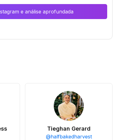
Instagram e análise aprofundada
ess
Tieghan Gerard
@
halfbakedharvest