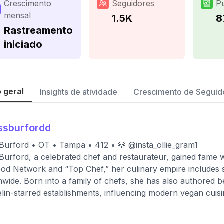
Crescimento
Seguidores
P
mensal
1.5K
8
Rastreamento
iniciado
 geral
Insights de atividade
Crescimento de Seguid
ssburfordd
Burford • OT • Tampa • 412 • 🐶 @insta_ollie_gram1
Burford, a celebrated chef and restaurateur, gained fame w
od Network and “Top Chef,” her culinary empire includes 
nwide. Born into a family of chefs, she has also authored 
lin-starred establishments, influencing modern vegan cuisi