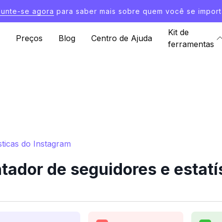
Junte-se agora
para saber mais sobre quem você se import
Kit de
Preços
Blog
Centro de Ajuda
ferramentas
sticas do Instagram
ador de seguidores e estatí