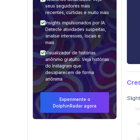
seus seguidores mais
recentes, curtidas e muito mais
Insights impulsionados por IA:
Detecte atividades suspeitas,
analise interesses, locais e
mais
Visualizador de histórias
anônimo gratuito: Veja histórias
do Instagram que
desaparecem de forma
anônima
Cre
Sligh
Experimente o
DolphinRadar agora