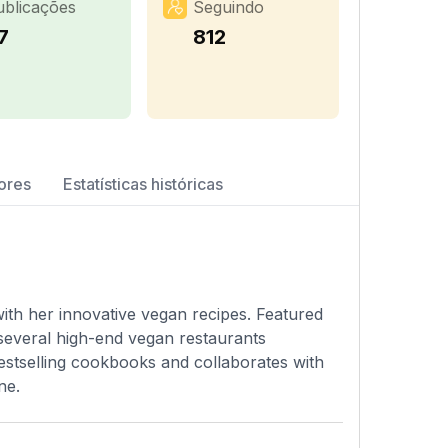
ublicações
Seguindo
7
812
ores
Estatísticas históricas
ith her innovative vegan recipes. Featured
several high-end vegan restaurants
bestselling cookbooks and collaborates with
ne.