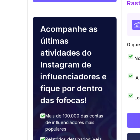
Rast
Acompanhe as
últimas
O que 
atividades do
No
Instagram de
influenciadores e
IA
fique por dentro
Lo
das fofocas!
Mais de 100.000 das contas
de influenciadores mais
populares
Relatórios detalhados: Veja