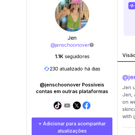
Jen
@
jenschoonover
Visão
1.1K
seguidores
230 atualizado há dias
@
j
@jenschoonover Possíveis
Jen 
contas em outras plataformas
Jen, 
on we
skinc
with 
+ Adicionar para acompanhar
atualizações