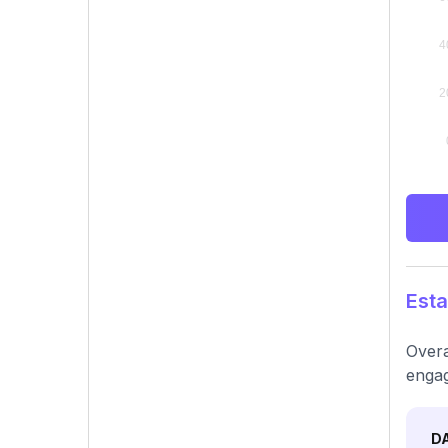
Esta
Overa
engag
D