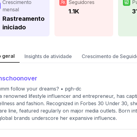
Crescimento
Seguidores
P
mensal
1.1K
3
Rastreamento
iniciado
 geral
Insights de atividade
Crescimento de Seguid
enschoonover
umm follow your dreams? • pgh-dc
a renowned lifestyle influencer and entrepreneur, has capt
llness and fashion. Recognized in Forbes 30 Under 30, sh
are line, featured regularly on major media outlets. Born int
global brands underscore her expansive influence.