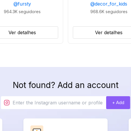
@
fursty
@
decor_for_kids
964.3K
seguidores
968.6K
seguidores
Ver detalhes
Ver detalhes
Not found? Add an account
+ Add