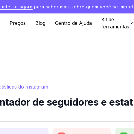
Junte-se agora
para saber mais sobre quem você se import
Kit de
Preços
Blog
Centro de Ajuda
ferramentas
tísticas do Instagram
tador de seguidores e estatí