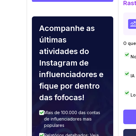
Rast
Acompanhe as
últimas
O que 
atividades do
No
Instagram de
influenciadores e
IA
fique por dentro
Lo
das fofocas!
Mais de 100.000 das contas
de influenciadores mais
populares
Relatórios detalhados: Veja