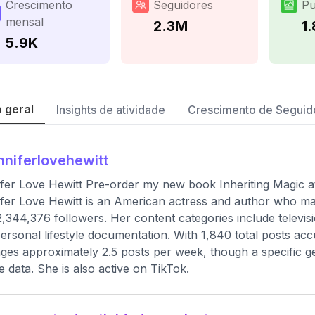
Crescimento
Seguidores
Pu
mensal
2.3M
1
5.9K
 geral
Insights de atividade
Crescimento de Seguid
nniferlovehewitt
fer Love Hewitt Pre-order my new book Inheriting Magic at
fer Love Hewitt is an American actress and author who maint
2,344,376 followers. Her content categories include televis
ersonal lifestyle documentation. With 1,840 total posts ac
ges approximately 2.5 posts per week, though a specific ge
le data. She is also active on TikTok.