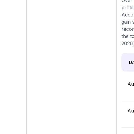
Over 
profi
Accor
gain 
recor
the t
2026,
D
Au
Au