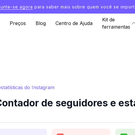
Junte-se agora
para saber mais sobre quem você se import
Kit de
Preços
Blog
Centro de Ajuda
ferramentas
statísticas do Instagram
ontador de seguidores e est