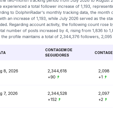
the two-month tracking period from July 2026 to August 2
le experienced a total follower increase of 1,193, represen
ding to DolphinRadar's monthly tracking data, the month 
with an increase of 1,193, while July 2026 served as the sta
ded. Regarding account activity, the following count rose 
otal number of posts increased by 4, rising from 1,836 to 1
 the profile maintains a total of 2,344,376 followers, 2,095
CONTAGEM DE
ATA
CONTAGE
SEGUIDORES
g 8, 2026
2,344,618
2,098
+90
+1
g 7, 2026
2,344,528
2,097
+152
+2