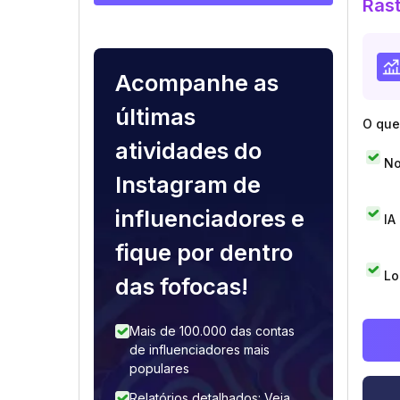
Rast
Acompanhe as
últimas
O que 
atividades do
No
Instagram de
influenciadores e
IA
fique por dentro
Lo
das fofocas!
Mais de 100.000 das contas
de influenciadores mais
populares
Relatórios detalhados: Veja