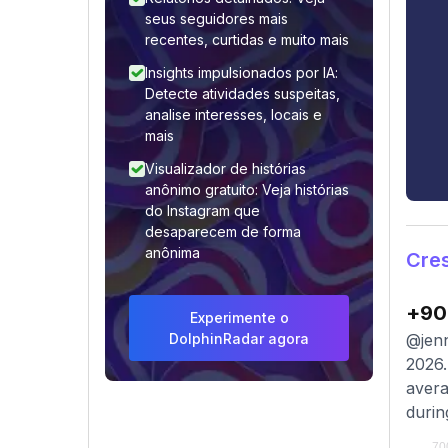
seus seguidores mais
recentes, curtidas e muito mais
Insights impulsionados por IA:
Detecte atividades suspeitas,
analise interesses, locais e
mais
Visualizador de histórias
anônimo gratuito: Veja histórias
do Instagram que
desaparecem de forma
anônima
Cres
+90
Experimente o
DolphinRadar agora
@jenn
2026.
avera
durin