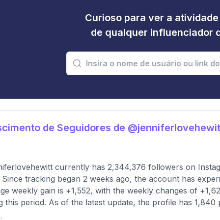
Curioso para ver a atividad
de qualquer influenciador 
cimento de Seguidores de @jenniferlovehewit
iferlovehewitt currently has 2,344,376 followers on Insta
 Since tracking began 2 weeks ago, the account has experi
ge weekly gain is +1,552, with the weekly changes of +1,628
g this period. As of the latest update, the profile has 1,840