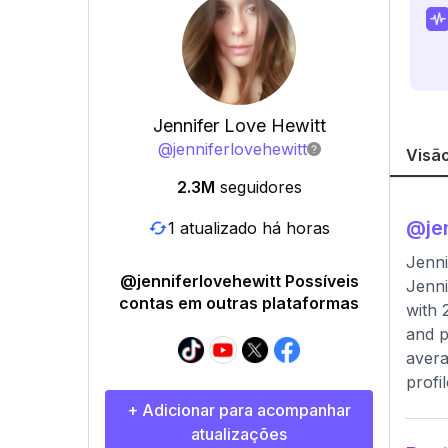
Jennifer Love Hewitt
@
jenniferlovehewitt
Visão
2.3M
seguidores
@
je
1 atualizado há horas
Jenni
@jenniferlovehewitt Possíveis
Jenni
contas em outras plataformas
with 
and p
avera
profi
+ Adicionar para acompanhar
atualizações