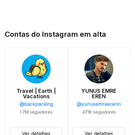
Contas do Instagram em alta
Travel | Earth |
YUNUS EMRE
Vacations
EREN
@
backpacking
@
yunusemreerenn
1.7M
seguidores
47.1K
seguidores
Ver detalhes
Ver detalhes