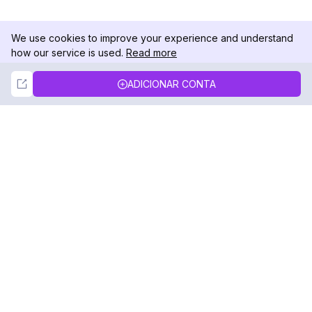
We use cookies to improve your experience and understand
how our service is used.
Read more
Not Now
Accept
ADICIONAR CONTA
DolphinRadar
Seu Rastreador de Atividades De.
Siga-nos
PRODUTO
RECURSOS