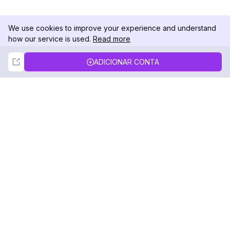
We use cookies to improve your experience and understand
how our service is used.
Read more
Not Now
Accept
ADICIONAR CONTA
DolphinRadar
Seu Rastreador de Atividades De.
Siga-nos
PRODUTO
RECURSOS