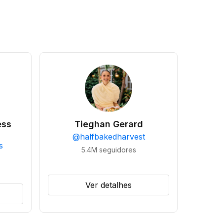
ess
Tieghan Gerard
@
halfbakedharvest
s
5.4M
seguidores
Ver detalhes