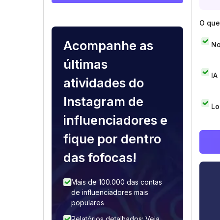
O que 
Acompanhe as
No
últimas
IA
atividades do
Instagram de
Lo
influenciadores e
fique por dentro
das fofocas!
Mais de 100.000 das contas
de influenciadores mais
populares
Relatórios detalhados: Veja