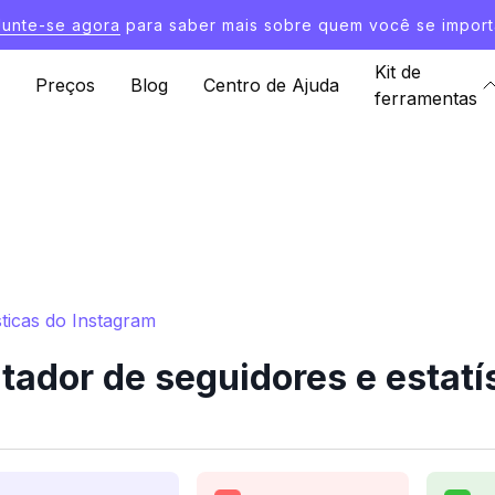
Junte-se agora
para saber mais sobre quem você se import
Kit de
Preços
Blog
Centro de Ajuda
ferramentas
sticas do Instagram
ador de seguidores e estatí