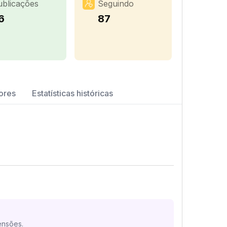
ublicações
Seguindo
6
87
ores
Estatísticas históricas
ensões.