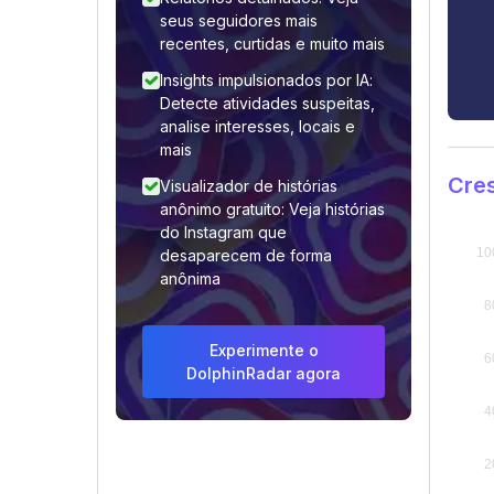
seus seguidores mais
recentes, curtidas e muito mais
Insights impulsionados por IA:
Detecte atividades suspeitas,
analise interesses, locais e
mais
Cre
Visualizador de histórias
anônimo gratuito: Veja histórias
do Instagram que
desaparecem de forma
anônima
Experimente o
DolphinRadar agora