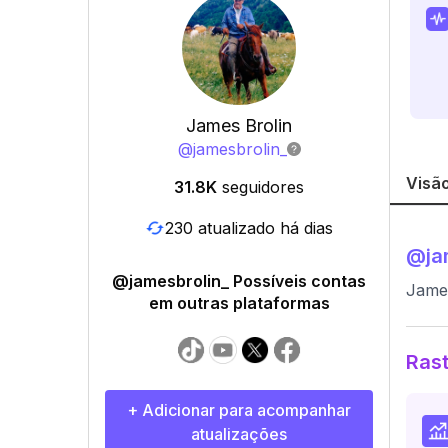
James Brolin
@
jamesbrolin_
Visão
31.8K
seguidores
230 atualizado há dias
@
ja
@jamesbrolin_ Possíveis contas
James
em outras plataformas
Rast
+ Adicionar para acompanhar
atualizações