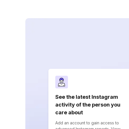
See the latest Instagram
activity of the person you
care about
Add an account to gain access to
advanced Instagram reports. View