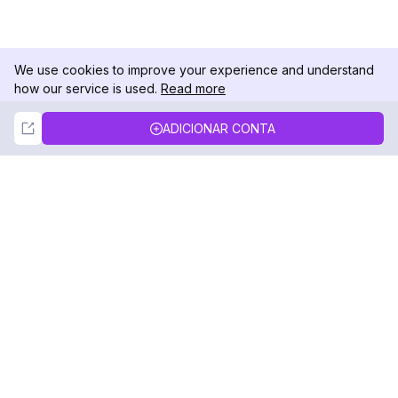
We use cookies to improve your experience and understand
how our service is used.
Read more
Not Now
Accept
ADICIONAR CONTA
DolphinRadar
Seu Rastreador de Atividades De.
Siga-nos
PRODUTO
RECURSOS