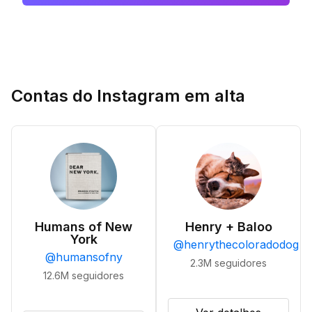
Contas do Instagram em alta
Humans of New
Henry + Baloo
York
@
henrythecoloradodog
@
humansofny
2.3M
seguidores
12.6M
seguidores