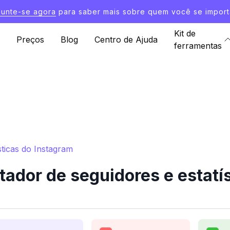
Junte-se agora
para saber mais sobre quem você se import
Kit de
Preços
Blog
Centro de Ajuda
ferramentas
ticas do Instagram
ador de seguidores e estatís