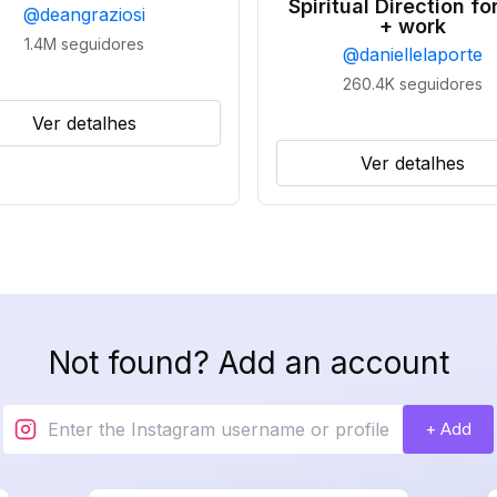
Spiritual Direction for
@
deangraziosi
+ work
1.4M
seguidores
@
daniellelaporte
260.4K
seguidores
Ver detalhes
Ver detalhes
Not found? Add an account
+ Add