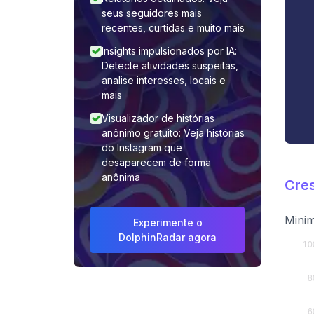
seus seguidores mais
recentes, curtidas e muito mais
Insights impulsionados por IA:
Detecte atividades suspeitas,
analise interesses, locais e
mais
Visualizador de histórias
anônimo gratuito: Veja histórias
do Instagram que
desaparecem de forma
anônima
Cre
Minim
Experimente o
DolphinRadar agora