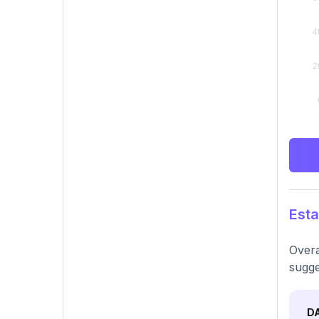
Esta
Overa
sugge
D