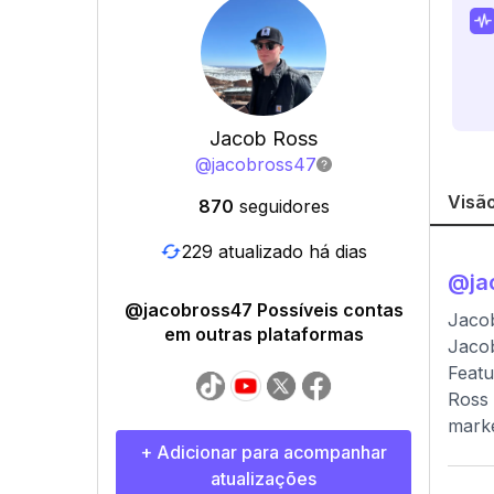
Jacob Ross
@
jacobross47
Visão
870
seguidores
229 atualizado há dias
@
ja
@jacobross47 Possíveis contas
Jaco
em outras plataformas
Jacob
Featu
Ross 
marke
+ Adicionar para acompanhar
atualizações