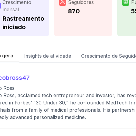
Crescimento
Seguidores
P
mensal
870
5
Rastreamento
iniciado
 geral
Insights de atividade
Crescimento de Seguid
cobross47
b Ross
 Ross, acclaimed tech entrepreneur and investor, has revol
red in Forbes’ "30 Under 30," he co-founded MedTech Inn
hails from a family of medical professionals. His partnershi
dly advanced personalized medicine.