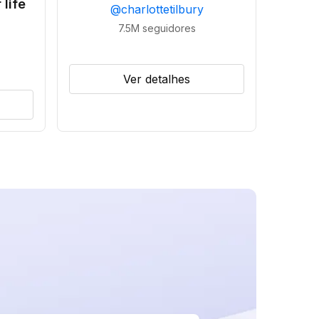
 life
@
charlottetilbury
7.5M
seguidores
Ver detalhes