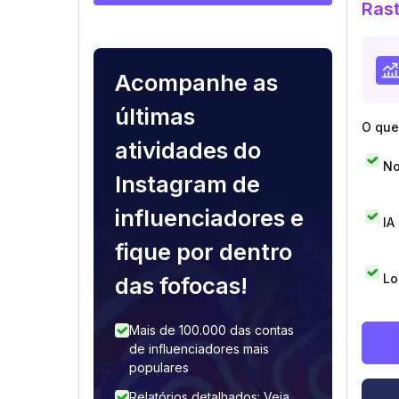
Rast
Acompanhe as
últimas
O que 
atividades do
No
Instagram de
influenciadores e
IA
fique por dentro
Lo
das fofocas!
Mais de 100.000 das contas
de influenciadores mais
populares
Relatórios detalhados: Veja