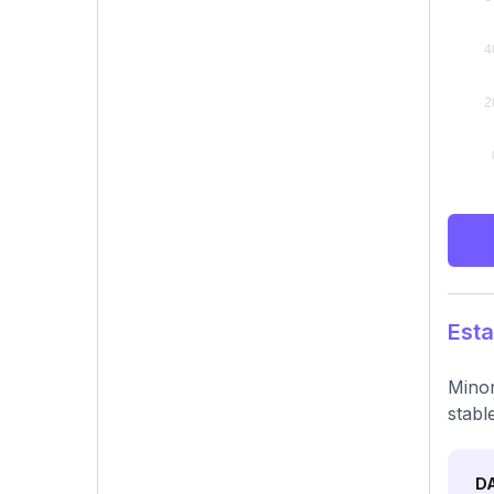
Esta
Minor
stabl
D