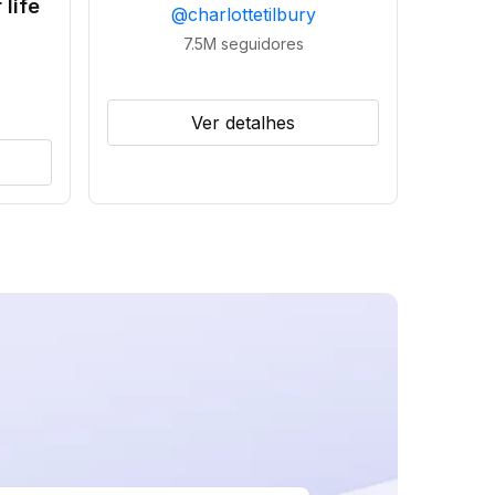
 life
@
charlottetilbury
7.5M
seguidores
Ver detalhes