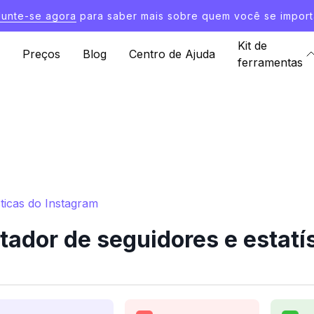
Junte-se agora
para saber mais sobre quem você se import
Kit de
Preços
Blog
Centro de Ajuda
ferramentas
ticas do Instagram
ador de seguidores e estatís