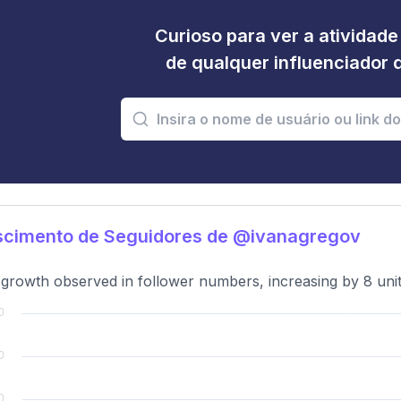
Curioso para ver a atividad
de qualquer influenciador 
scimento de Seguidores de @ivanagregov
growth observed in follower numbers, increasing by 8 unit