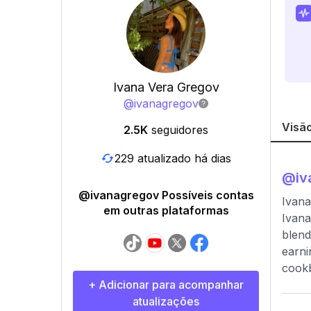
Ivana Vera Gregov
@
ivanagregov
Visão
2.5K
seguidores
229 atualizado há dias
@
i
@ivanagregov Possíveis contas
Ivana
em outras plataformas
Ivana
blend
earni
cookb
+ Adicionar para acompanhar
atualizações