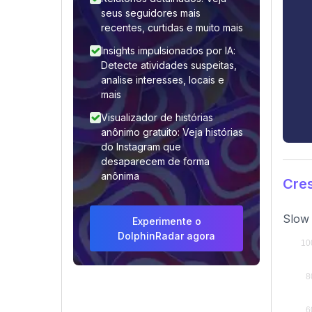
seus seguidores mais
recentes, curtidas e muito mais
Insights impulsionados por IA:
Detecte atividades suspeitas,
analise interesses, locais e
mais
Visualizador de histórias
anônimo gratuito: Veja histórias
do Instagram que
desaparecem de forma
anônima
Cre
Slow 
Experimente o
DolphinRadar agora