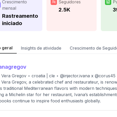
Crescimento
Seguidores
P
mensal
2.5K
3
Rastreamento
iniciado
 geral
Insights de atividade
Crescimento de Seguid
vanagregov
 Vera Gregov ⋆ croatia | cle ⋆ @injector.ivana x @corus45
 Vera Gregov, a celebrated chef and restaurateur, is renow
s traditional Mediterranean flavors with modern technique
ng a Michelin star for her restaurant, Ivana’s establishmen
ooks continue to inspire food enthusiasts globally.