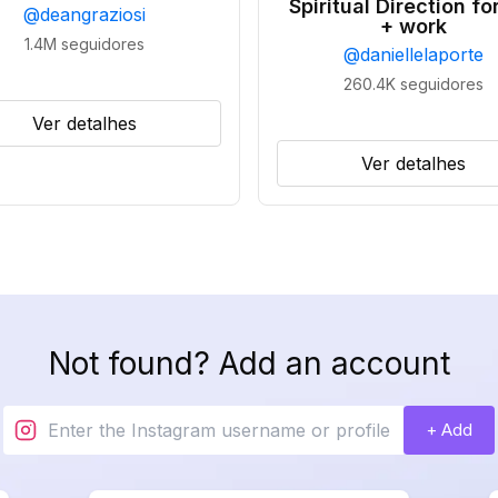
Spiritual Direction for
@
deangraziosi
+ work
1.4M
seguidores
@
daniellelaporte
260.4K
seguidores
Ver detalhes
Ver detalhes
Not found? Add an account
+ Add