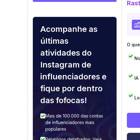
Rast
Acompanhe as
últimas
O que 
atividades do
No
Instagram de
influenciadores e
IA
fique por dentro
Lo
das fofocas!
Mais de 100.000 das contas
de influenciadores mais
populares
Relatórios detalhados: Veja