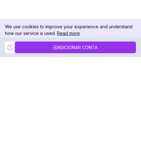
We use cookies to improve your experience and understand
how our service is used.
Read more
Not Now
Accept
ADICIONAR CONTA
DolphinRadar
Seu Rastreador de Atividades De.
Siga-nos