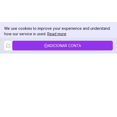
We use cookies to improve your experience and understand
how our service is used.
Read more
Not Now
Accept
ADICIONAR CONTA
DolphinRadar
Seu Rastreador de Atividades De.
Siga-nos