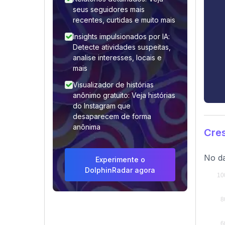
seus seguidores mais
recentes, curtidas e muito mais
Insights impulsionados por IA:
Detecte atividades suspeitas,
analise interesses, locais e
mais
Visualizador de histórias
anônimo gratuito: Veja histórias
do Instagram que
desaparecem de forma
anônima
Cre
No da
Experimente o
DolphinRadar agora