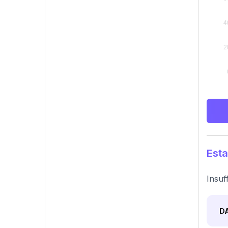
Esta
Insuf
D