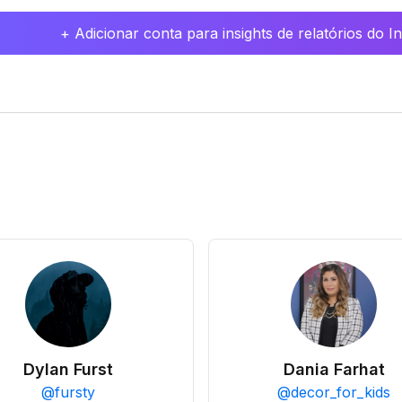
+ Adicionar conta para insights de relatórios do 
Dylan Furst
Dania Farhat
@
fursty
@
decor_for_kids