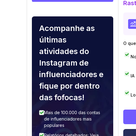
Rast
Acompanhe as
últimas
O que 
atividades do
No
Instagram de
influenciadores e
IA
fique por dentro
Lo
das fofocas!
Mais de 100.000 das contas
de influenciadores mais
populares
Relatórios detalhados: Veja