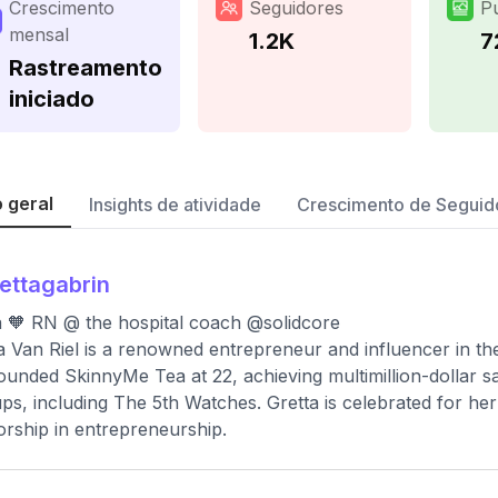
Crescimento
Seguidores
P
mensal
1.2K
7
Rastreamento
iniciado
 geral
Insights de atividade
Crescimento de Seguid
ettagabrin
a 🧡 RN @ the hospital coach @solidcore
a Van Riel is a renowned entrepreneur and influencer in 
ounded SkinnyMe Tea at 22, achieving multimillion-dollar s
ups, including The 5th Watches. Gretta is celebrated for he
rship in entrepreneurship.