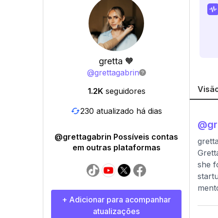
gretta 🧡
@
grettagabrin
Visão
1.2K
seguidores
230 atualizado há dias
@
gr
@grettagabrin Possíveis contas
grett
em outras plataformas
Grett
she f
start
mento
+ Adicionar para acompanhar
atualizações