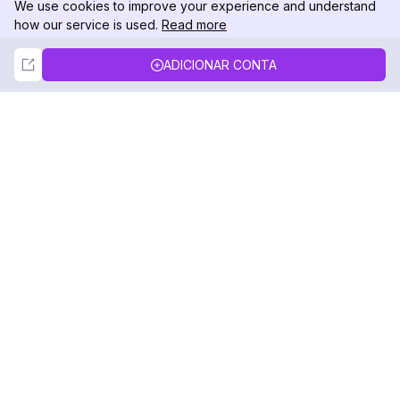
We use cookies to improve your experience and understand
how our service is used.
Read more
Not Now
Accept
ADICIONAR CONTA
DolphinRadar
Seu Rastreador de Atividades De.
Siga-nos
PRODUTO
RECURSOS
Amostra de Análise
Registro de Alterações
Preços
Blog