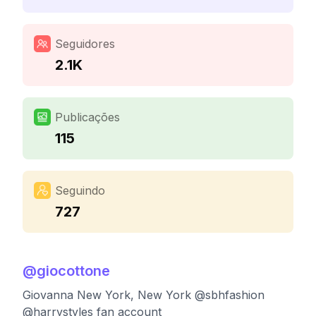
Seguidores
2.1K
Publicações
115
Seguindo
727
@
giocottone
Giovanna New York, New York @sbhfashion
@harrystyles fan account