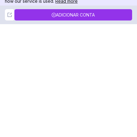
how our service is used.
Read more
Not Now
Accept
ADICIONAR CONTA
DolphinRadar
Seu Rastreador de Atividades De.
Siga-nos
PRODUTO
RECURSOS
Amostra de Análise
Registro de Alterações
Preços
Blog
Contate-nos
Sobre nós